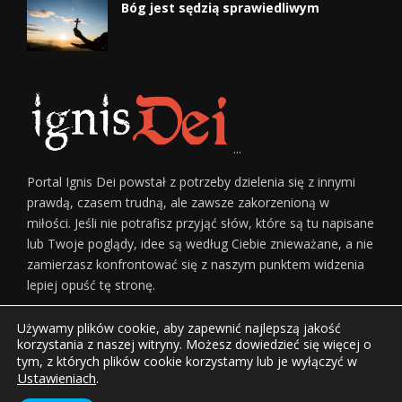
Bóg jest sędzią sprawiedliwym
n
i
u
i
...
w
Portal Ignis Dei powstał z potrzeby dzielenia się z innymi
i
prawdą, czasem trudną, ale zawsze zakorzenioną w
d
miłości. Jeśli nie potrafisz przyjąć słów, które są tu napisane
lub Twoje poglądy, idee są według Ciebie znieważane, a nie
o
zamierzasz konfrontować się z naszym punktem widzenia
lepiej opuść tę stronę.
k
a
Używamy plików cookie, aby zapewnić najlepszą jakość
korzystania z naszej witryny. Możesz dowiedzieć się więcej o
c
tym, z których plików cookie korzystamy lub je wyłączyć w
Ustawieniach
.
h
Home
O Nas
Regulamin Serwisu
Reklama
Kontakt