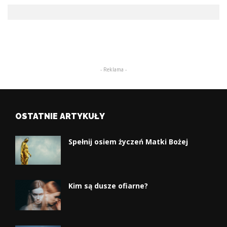
i
a
g
p
a
o
c
w
- Reklama -
j
y
a
s
OSTATNIE ARTYKUŁY
z
Spełnij osiem życzeń Matki Bożej
u
k
i
Kim są dusze ofiarne?
w
a