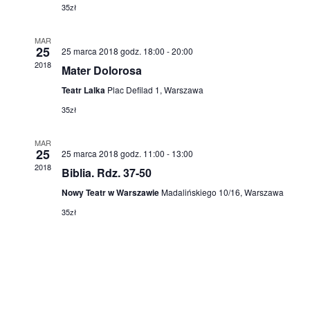
35zł
e
Ę
e
.
n
MAR
n
25
25 marca 2018 godz. 18:00
-
20:00
i
2018
Mater Dolorosa
i
e
Teatr Lalka
Plac Defilad 1, Warszawa
a
W
35zł
N
i
MAR
a
d
25
25 marca 2018 godz. 11:00
-
13:00
2018
Biblia. Rdz. 37-50
o
w
Nowy Teatr w Warszawie
Madalińskiego 10/16, Warszawa
k
i
35zł
i
g
n
a
a
c
w
j