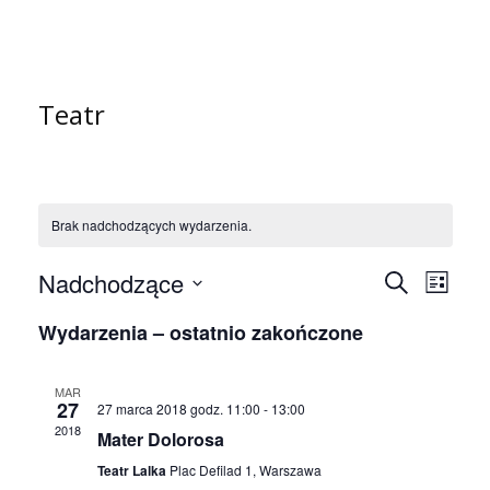
Teatr
Brak nadchodzących wydarzenia.
Nadchodzące
W
W
S
L
z
W
i
y
y
Wydarzenia – ostatnio zakończone
u
Y
s
B
k
d
d
t
I
a
a
E
a
MAR
a
j
27
R
27 marca 2018 godz. 11:00
-
13:00
r
Z
2018
Mater Dolorosa
r
D
z
A
Teatr Lalka
Plac Defilad 1, Warszawa
z
T