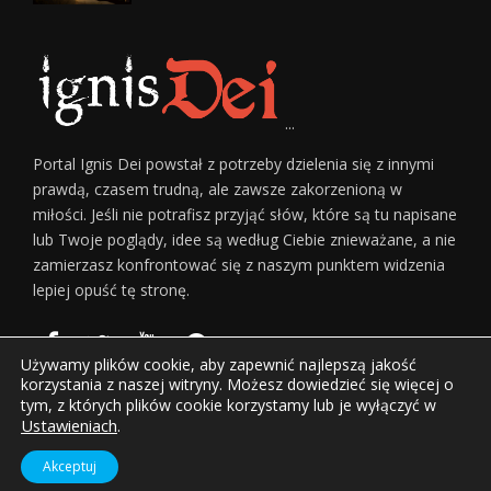
...
Portal Ignis Dei powstał z potrzeby dzielenia się z innymi
prawdą, czasem trudną, ale zawsze zakorzenioną w
miłości. Jeśli nie potrafisz przyjąć słów, które są tu napisane
lub Twoje poglądy, idee są według Ciebie znieważane, a nie
zamierzasz konfrontować się z naszym punktem widzenia
lepiej opuść tę stronę.
Używamy plików cookie, aby zapewnić najlepszą jakość
korzystania z naszej witryny. Możesz dowiedzieć się więcej o
tym, z których plików cookie korzystamy lub je wyłączyć w
Ustawieniach
.
Home
O Nas
Regulamin Serwisu
Reklama
Kontakt
© Copyright
Górnicki Invest sp. z o.o.
Akceptuj