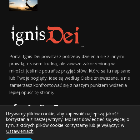
...
Portal Ignis Dei powstał z potrzeby dzielenia się z innymi
prawdą, czasem trudną, ale zawsze zakorzenioną w
miłości. Jeśli nie potrafisz przyjąć słów, które są tu napisane
lub Twoje poglądy, idee są według Ciebie znieważane, a nie
zamierzasz konfrontować się z naszym punktem widzenia
lepiej opuść tę stronę.
Używamy plików cookie, aby zapewnić najlepszą jakość
korzystania z naszej witryny. Możesz dowiedzieć się więcej o
tym, z których plików cookie korzystamy lub je wyłączyć w
Ustawieniach
.
Home
O Nas
Regulamin Serwisu
Reklama
Kontakt
© Copyright
Górnicki Invest sp. z o.o.