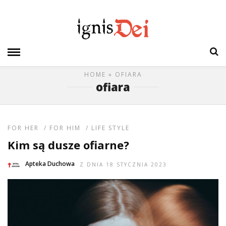
HOME
» OFIARA
ofiara
FOR HER
/
FOR HIM
/
LIFE STYLE
Kim są dusze ofiarne?
Apteka Duchowa
Z DNIA 18 STYCZNIA 2023