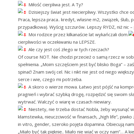
Miłość cierpliwa jest. A Ty?
Dzisiejszy świat jest niecierpliwy. Wszystko chce o
Praca, lepsza praca.. kredyt, własne m2, związek, ślub, po
przypadkowa). Wyścig szczurów. Lepszy RYDZ, niż nic – 
Moi rodzice przez kilkanaście lat wykańczali dom.
cierpliwości w oczekiwaniu na LEPSZE.
Ale czy jest coś złego w tych rzeczach?
Of course NOT. Nie chodzi przecież o samą rzecz w sobie,
spełnienia. „Moim szczęściem jest być blisko Boga” – z
spinać! Znam swój cel. Nic i nikt nie jest od niego wię
serce i wie, czego mi potrzeba.
A skoro o wierze mowa. Łatwo jest pójść na kompr
pragnień i wybrać szybką drogę, rozpędzić się swoim sła
wytrwać. Walczyć o wiarę w czasach niewiary.
Niestety, nie trzeba dostać Nobla, żeby wysunąć w
kłamstewka, nieuczciwość w finansach, „high life”, piwk
in vitro, gender, szeroko pojęta dopamina. Obiecują nam
„Miało być tak pięknie.. Miało nie wiać w oczy nam”… A