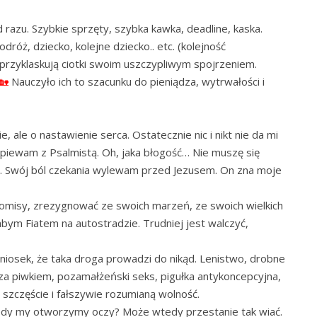
d razu. Szybkie sprzęty, szybka kawka, deadline, kaska.
dróż, dziecko, kolejne dziecko.. etc. (kolejność
przyklaskują ciotki swoim uszczypliwym spojrzeniem.
Nauczyło ich to szacunku do pieniądza, wytrwałości i
 ale o nastawienie serca. Ostatecznie nic i nikt nie da mi
aśpiewam z Psalmistą. Oh, jaka błogość… Nie muszę się
kszy. Swój ból czekania wylewam przed Jezusem. On zna moje
omisy, zrezygnować ze swoich marzeń, ze swoich wielkich
bym Fiatem na autostradzie. Trudniej jest walczyć,
niosek, że taka droga prowadzi do nikąd. Lenistwo, drobne
o za piwkiem, pozamałżeński seks, pigułka antykoncepcyjna,
 szczęście i fałszywie rozumianą wolność.
 kiedy my otworzymy oczy? Może wtedy przestanie tak wiać.