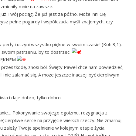
zmieniły mnie na zawsze.
już Twój pociąg. Że już jest za późno. Może inni Cię
ysz pełne pogardy i współczucia myśli znajomych, czy
perły i uczyni wszystko piękne w swoim czasie! (Koh 3,1).
 w swoim patrzeniu, by to dostrzec.
 PIĘKNEM
kąś przeszkodę, znosi ból. Święty Paweł chce nam powiedzieć,
l i nie załamać się. A może jeszcze inaczej: być cierpliwym
iwia i daje dobro, tylko dobro.
iwanie… Pokonywanie swojego egoizmu, rezygnacja z
)cierpliwe serce na przyjęcie wielkich rzeczy. Nie zmarnuj
zależy Twoje spełnienie w kolejnym etapie życia.
e jesteś wdzięczny za to, co jest DZIŚ? Nawet jeśli na