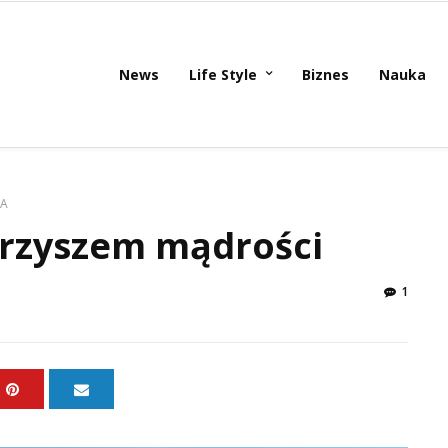
News
Life Style
Biznes
Nauka
RA
arzyszem mądrości
1