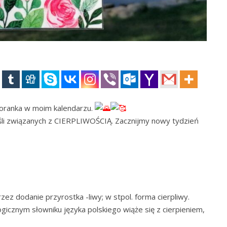
poranka w moim kalendarzu.
yśli związanych z CIERPLIWOŚCIĄ. Zacznijmy nowy tydzień
ez dodanie przyrostka -liwy; w stpol. forma cierpliwy.
ogicznym słowniku języka polskiego wiąże się z cierpieniem,