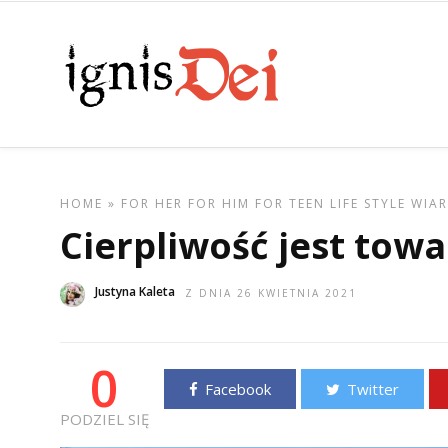
HOME
»
FOR HER
FOR HIM
FOR TEEN
LIFE STYLE
WIA
Cierpliwość jest tow
Justyna Kaleta
Z DNIA 26 KWIETNIA 2021
0
Facebook
Twitter
PODZIEL SIĘ