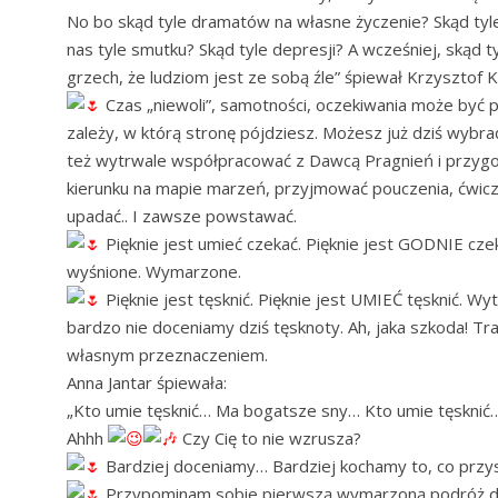
No bo skąd tyle dramatów na własne życzenie? Skąd tyl
nas tyle smutku? Skąd tyle depresji? A wcześniej, skąd
grzech, że ludziom jest ze sobą źle” śpiewał Krzysztof K
Czas „niewoli”, samotności, oczekiwania może być
zależy, w którą stronę pójdziesz. Możesz już dziś wybr
też wytrwale współpracować z Dawcą Pragnień i przygo
kierunku na mapie marzeń, przyjmować pouczenia, ćwicz
upadać.. I zawsze powstawać.
Pięknie jest umieć czekać. Pięknie jest GODNIE czek
wyśnione. Wymarzone.
Pięknie jest tęsknić. Pięknie jest UMIEĆ tęsknić. W
bardzo nie doceniamy dziś tęsknoty. Ah, jaka szkoda! Tra
własnym przeznaczeniem.
Anna Jantar śpiewała:
„Kto umie tęsknić… Ma bogatsze sny… Kto umie tęsknić… 
Ahhh
Czy Cię to nie wzrusza?
Bardziej doceniamy… Bardziej kochamy to, co przys
Przypominam sobie pierwszą wymarzoną podróż do