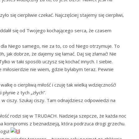
o się cierpliwie czekać. Najczęściej stajemy się cierpliwi,
oddalił się od Twojego kochającego serca, że czasem
 dla Niego samego, nie za to, co od Niego otrzymuje. To
Oh, jak dobrze, że dajemy się łamać. Daj się złamać! Nie
ylko w taki sposób uczysz się kochać innych. I siebie.
e miłosierdzie nie wiem, gdzie byłabym teraz. Pewnie
alkę o cierpliwą miłość i czuję tak wielką wdzięczność!
 płynie z tych „złych”.
i w ciszy. Szukaj ciszy. Tam odnajdziesz odpowiedzi na
łość rodzi się w TRUDACH. Nadzieja szepcze, że każda noc
ć na kompromis z beznadzieją, która podrzuca drogi grzechu.
Bogu!