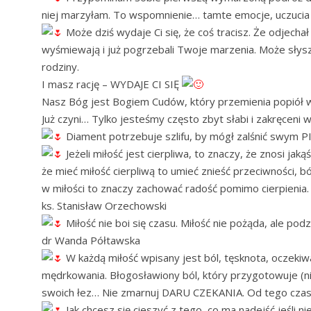
niej marzyłam. To wspomnienie… tamte emocje, uczucia 
Może dziś wydaje Ci się, że coś tracisz. Że odjechał 
wyśmiewają i już pogrzebali Twoje marzenia. Może słysz
rodziny.
I masz rację – WYDAJE CI SIĘ
Nasz Bóg jest Bogiem Cudów, który przemienia popiół w 
Już czyni… Tylko jesteśmy często zbyt słabi i zakręceni
Diament potrzebuje szlifu, by mógł zalśnić swym
Jeżeli miłość jest cierpliwa, to znaczy, że znosi ja
że mieć miłość cierpliwą to umieć znieść przeciwności, bó
w miłości to znaczy zachować radość pomimo cierpienia.
ks. Stanisław Orzechowski
Miłość nie boi się czasu. Miłość nie pożąda, ale podz
dr Wanda Półtawska
W każdą miłość wpisany jest ból, tęsknota, oczek
mędrkowania. Błogosławiony ból, który przygotowuje (nie
swoich łez… Nie zmarnuj DARU CZEKANIA. Od tego czasu 
Jak chcesz się cieszyć z tego, co ma nadejść jeśli ni