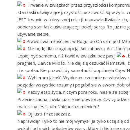
Trwanie w związkach przez przyszłości i kompromisy
stan łaski uświęcającej, czystość, uczciwość. Są w życiu 
JEST trwanie w toksycznej relacji, usprawiedliwianie zła
odbiera stan łaski uświęcającej i pokój serca. To już nie 
używanie siebie.
Prawdziwa miłość jest w Bogu, bo On sam jest Miłoś
Nie będę dla nikogo opcją. Ani zabawką. Ani „żoną” 
Lepiej być samemu, niż tkwić w związku bez pasji
, 
pragnień, Dawca Miłości. Nie daj się oszukać kłamstwu, ż
nie spotka. Nie pozwól, by samotność popchnęła Cię w
Wybieram jakość. Wybieram czekanie na właściwy c
pozjadał wszystkie rozumy i pogubił się w swoim dobro
Każdy etap życia, niczym pora roku, niesie ze sobą 
Przecież żadna chwila już się nie powtórzy. Czy zgodzisz
maturalny jest jakimś nieporozumieniem?
Oj Justi. Przesadzasz.
Naprawdę? Tylko to nie mój wymysł. Ja tylko uczę się o
wokół i od moich bohaterów wiary, których historie są zap