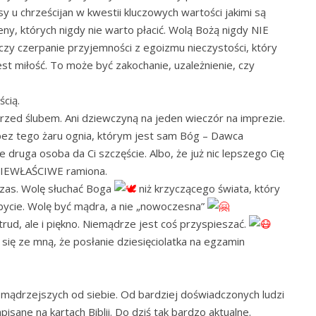
 u chrześcijan w kwestii kluczowych wartości jakimi są
ceny, których nigdy nie warto płacić. Wolą Bożą nigdy NIE
, czy czerpanie przyjemności z egoizmu nieczystości, który
jest miłość. To może być zakochanie, uzależnienie, czy
cią.
przed ślubem. Ani dziewczyną na jeden wieczór na imprezie.
bez tego żaru ognia, którym jest sam Bóg – Dawca
e druga osoba da Ci szczęście. Albo, że już nic lepszego Cię
 NIEWŁAŚCIWE ramiona.
zas. Wolę słuchać Boga
niż krzyczącego świata, który
bycie. Wolę być mądra, a nie „nowoczesna”
trud, ale i piękno. Niemądrze jest coś przyspieszać.
 się ze mną, że posłanie dziesięciolatka na egzamin
d mądrzejszych od siebie. Od bardziej doświadczonych ludzi
isane na kartach Biblii. Do dziś tak bardzo aktualne.