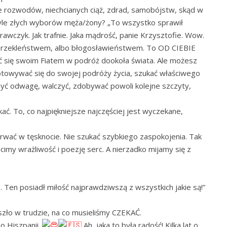
e rozwodów, niechcianych ciąż, zdrad, samobójstw, skąd w
 tyle złych wyborów męża/żony? „To wszystko sprawił
rawczyk. Jak trafnie. Jaka mądrość, panie Krzysztofie. Wow.
 przekleństwem, albo błogosławieństwem. To OD CIEBIE
ać się swoim Fiatem w podróż dookoła świata. Ale możesz
towywać się do swojej podróży życia, szukać właściwego
yć odwagę, walczyć, zdobywać powoli kolejne szczyty,
ać. To, co najpiękniejsze najczęściej jest wyczekane,
ytrwać w tęsknocie. Nie szukać szybkiego zaspokojenia. Tak
cimy wrażliwość i poezję serc. A nierzadko mijamy się z
Ten posiadł miłość najprawdziwszą z wszystkich jakie są!”
zło w trudzie, na co musieliśmy CZEKAĆ.
 Hiszpanii.
Ah, jaka to była radość! Kilka lat o