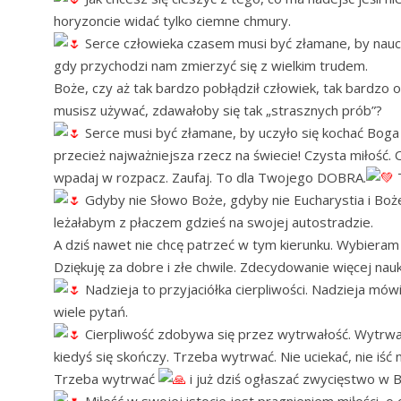
horyzoncie widać tylko ciemne chmury.
Serce człowieka czasem musi być złamane, by nauczył
gdy przychodzi nam zmierzyć się z wielkim trudem.
Boże, czy aż tak bardzo pobłądził człowiek, tak bardzo 
musisz używać, zdawałoby się tak „strasznych prób”?
Serce musi być złamane, by uczyło się kochać Boga
przecież najważniejsza rzecz na świecie! Czysta miłość. 
wpadaj w rozpacz. Zaufaj. To dla Twojego DOBRA.
T
Gdyby nie Słowo Boże, gdyby nie Eucharystia i Boż
leżałabym z płaczem gdzieś na swojej autostradzie.
A dziś nawet nie chcę patrzeć w tym kierunku. Wybieram w
Dziękuję za dobre i złe chwile. Zdecydowanie więcej nauki
Nadzieja to przyjaciółka cierpliwości. Nadzieja mów
wiele pytań.
Cierpliwość zdobywa się przez wytrwałość. Wytrwa
kiedyś się skończy. Trzeba wytrwać. Nie uciekać, nie iś
Trzeba wytrwać
i już dziś ogłaszać zwycięstwo w 