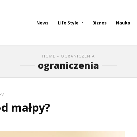
News
Life Style
Biznes
Nauka
HOME
» OGRANICZENIA
ograniczenia
KA
od małpy?