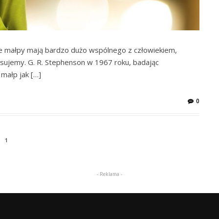
 że małpy mają bardzo dużo wspólnego z człowiekiem,
pisujemy. G. R. Stephenson w 1967 roku, badając
małp jak […]
0
1
- Reklama -