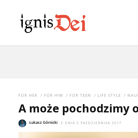
FOR HER
/
FOR HIM
/
FOR TEEN
/
LIFE STYLE
/
NAU
A może pochodzimy 
Łukasz Górnicki
Z DNIA 5 PAŹDZIERNIKA 2017