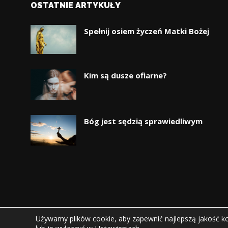
OSTATNIE ARTYKUŁY
Spełnij osiem życzeń Matki Bożej
Kim są dusze ofiarne?
Bóg jest sędzią sprawiedliwym
Używamy plików cookie, aby zapewnić najlepszą jakość kor
© Copyright
Górnicki Invest sp. z o.o.