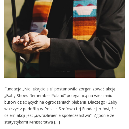
Fundacja „Nie lękajcie się” postanowiła zorganizować akcję
„Baby Shoes Remember Poland” polegającą na wieszaniu
butów dziecięcych na ogrodzeniach plebanii. Dlaczego? Żeby
walczyć z pedofilią w Polsce. Szefowa tej Fundacji mówi, że
celem akcji jest „uwrażliwienie społeczeństwa”. Zgodnie ze
statystykami Ministerstwa […]