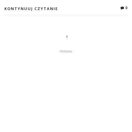
0
KONTYNUUJ CZYTANIE
1
- Reklama -