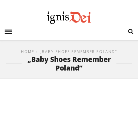
HOME
» „BABY SHOES REMEMBER POLAND”
„Baby Shoes Remember
Poland”