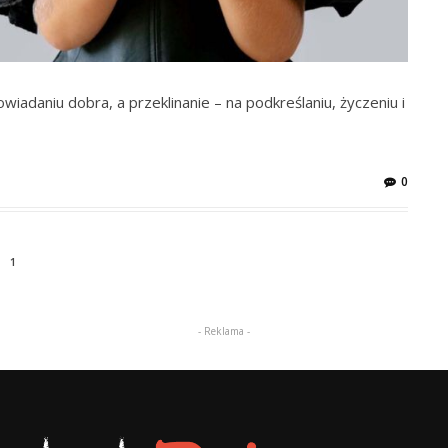
wiadaniu dobra, a przeklinanie – na podkreślaniu, życzeniu i
0
1
- Reklama -