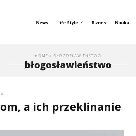
News
Life Style
Biznes
Nauka
HOME
» BŁOGOSŁAWIEŃSTWO
błogosławieństwo
RA
om, a ich przeklinanie