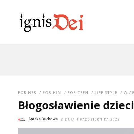
FOR HER
/
FOR HIM
/
FOR TEEN
/
LIFE STYLE
/
WIA
Błogosławienie dzieci
Apteka Duchowa
Z DNIA 4 PAŹDZIERNIKA 2022