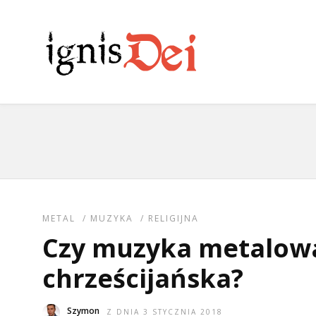
METAL
/
MUZYKA
/
RELIGIJNA
Czy muzyka metalow
chrześcijańska?
Szymon
Z DNIA 3 STYCZNIA 2018