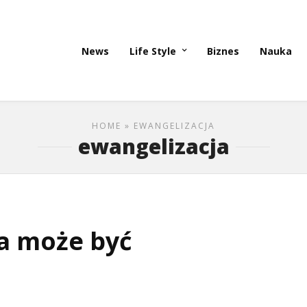
News
Life Style
Biznes
Nauka
HOME
» EWANGELIZACJA
ewangelizacja
a może być