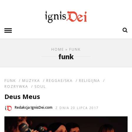
HOME
» FUNK
funk
FUNK
/
MUZYKA
/
REGGAE/SKA
/
RELIGIJNA
/
ROZRYWKA
/
SOUL
Deus Meus
Redakcja IgnisDei.com
Z DNIA 20 LIPCA 2017