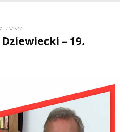
EO
/
WIARA
Dziewiecki – 19.