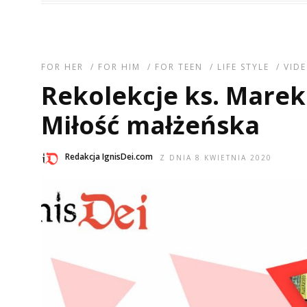
FOR HER
/
FOR HIM
/
FOR TEEN
/
LIFE STYLE
/
VID
Rekolekcje ks. Marek 
Miłość małżeńska
Redakcja IgnisDei.com
Z DNIA 8 KWIETNIA 2020