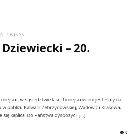
EO
/
WIARA
Dziewiecki – 20.
iejscu, w sąsiedztwie lasu. Umiejscowieni jesteśmy na
 w pobliżu Kalwarii Zebrzydowskiej, Wadowic i Krakowa.
 się kaplica. Do Państwa dyspozycji […]
0