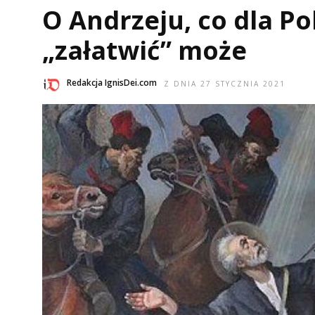
O Andrzeju, co dla Po
„załatwić” może
Redakcja IgnisDei.com
Z DNIA 27 STYCZNIA 2021