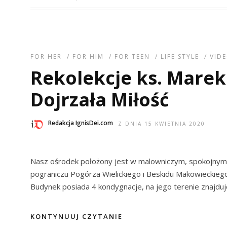
FOR HER
/
FOR HIM
/
FOR TEEN
/
LIFE STYLE
/
VID
Rekolekcje ks. Marek 
Dojrzała Miłość
Redakcja IgnisDei.com
Z DNIA 15 KWIETNIA 2020
Nasz ośrodek położony jest w malowniczym, spokojnym m
pograniczu Pogórza Wielickiego i Beskidu Makowieckiego
Budynek posiada 4 kondygnacje, na jego terenie znajduje
KONTYNUUJ CZYTANIE