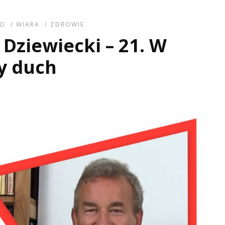
EO
/
WIARA
/
ZDROWIE
Dziewiecki – 21. W
y duch