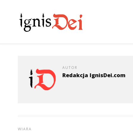
AUTOR
Redakcja IgnisDei.com
WIARA