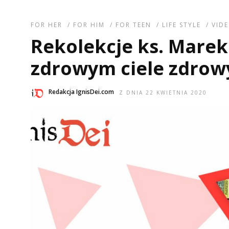
FOR HER
/
FOR HIM
/
FOR TEEN
/
LIFE STYLE
/
VID
Rekolekcje ks. Marek 
zdrowym ciele zdrow
Redakcja IgnisDei.com
Z DNIA 22 KWIETNIA 2020