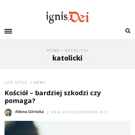
HOME
» KATOLICKI
katolicki
LIFE STYLE
/
NEWS
Kościół – bardziej szkodzi czy
pomaga?
Aldona Górnicka
Z DNIA 25 PAŹDZIERNIKA 2017