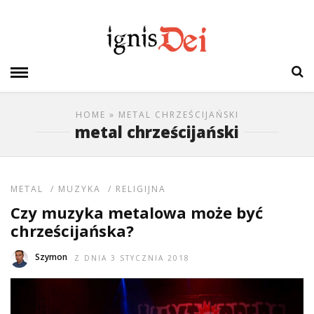
HOME
» METAL CHRZEŚCIJAŃSKI
metal chrześcijański
METAL
/
MUZYKA
/
RELIGIJNA
Czy muzyka metalowa może być
chrześcijańska?
Szymon
Z DNIA 3 STYCZNIA 2018