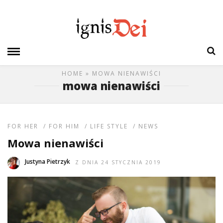
HOME
» MOWA NIENAWIŚCI
mowa nienawiści
FOR HER
/
FOR HIM
/
LIFE STYLE
/
NEWS
Mowa nienawiści
Justyna Pietrzyk
Z DNIA 24 STYCZNIA 2019