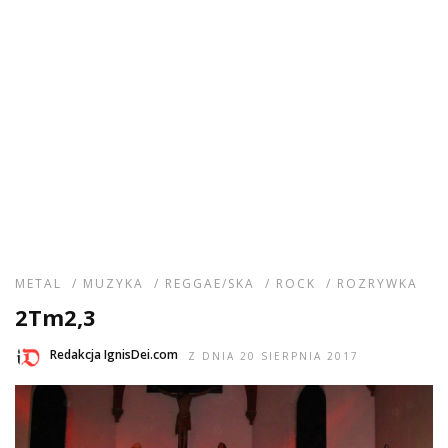
METAL
/
MUZYKA
/
REGGAE/SKA
/
ROCK
/
ROZRYWKA
2Tm2,3
Redakcja IgnisDei.com
Z DNIA 20 SIERPNIA 2017