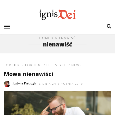
HOME
» NIENAWIŚĆ
nienawiść
FOR HER
/
FOR HIM
/
LIFE STYLE
/
NEWS
Mowa nienawiści
Justyna Pietrzyk
Z DNIA 24 STYCZNIA 2019