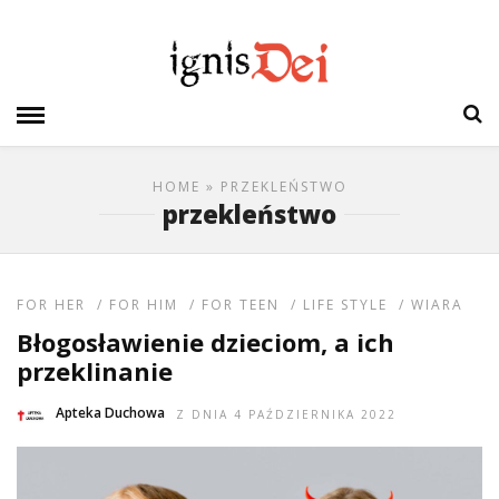
HOME
» PRZEKLEŃSTWO
przekleństwo
FOR HER
/
FOR HIM
/
FOR TEEN
/
LIFE STYLE
/
WIARA
Błogosławienie dzieciom, a ich
przeklinanie
Apteka Duchowa
Z DNIA 4 PAŹDZIERNIKA 2022