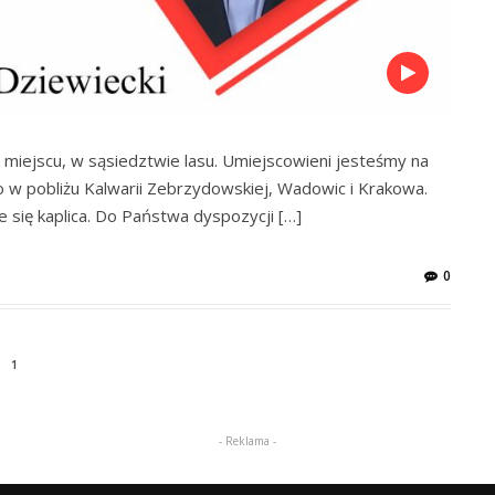
iejscu, w sąsiedztwie lasu. Umiejscowieni jesteśmy na
 w pobliżu Kalwarii Zebrzydowskiej, Wadowic i Krakowa.
 się kaplica. Do Państwa dyspozycji […]
0
1
- Reklama -