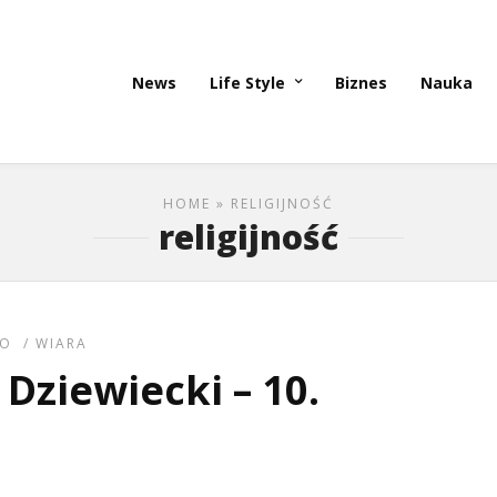
News
Life Style
Biznes
Nauka
HOME
» RELIGIJNOŚĆ
religijność
EO
/
WIARA
Dziewiecki – 10.