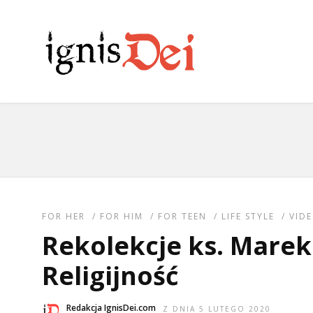
FOR HER
/
FOR HIM
/
FOR TEEN
/
LIFE STYLE
/
VID
Rekolekcje ks. Marek 
Religijność
Redakcja IgnisDei.com
Z DNIA 5 LUTEGO 2020