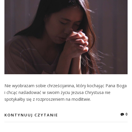
Nie wyobrażam sobie chrześcijanina, który kochając Pana Boga
i chcąc naśladować w swoim życiu Jezusa Chrystusa nie
spotykałby się z rozproszeniem na modlitwie.
0
KONTYNUUJ CZYTANIE