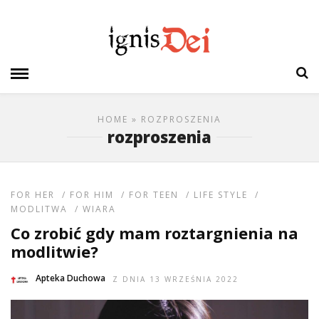
HOME
» ROZPROSZENIA
rozproszenia
FOR HER
/
FOR HIM
/
FOR TEEN
/
LIFE STYLE
/
MODLITWA
/
WIARA
Co zrobić gdy mam roztargnienia na
modlitwie?
Apteka Duchowa
Z DNIA 13 WRZEŚNIA 2022