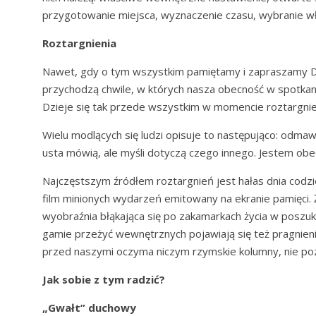
przygotowanie miejsca, wyznaczenie czasu, wybranie w
Roztargnienia
Nawet, gdy o tym wszystkim pamiętamy i zapraszamy Duc
przychodzą chwile, w których nasza obecność w spotkan
Dzieje się tak przede wszystkim w momencie roztargnie
Wielu modlących się ludzi opisuje to następująco: odmaw
usta mówią, ale myśli dotyczą czego innego. Jestem ob
Najczęstszym źródłem roztargnień jest hałas dnia codzi
film minionych wydarzeń emitowany na ekranie pamięci
wyobraźnia błąkająca się po zakamarkach życia w poszuki
gamie przeżyć wewnętrznych pojawiają się też pragnienia,
przed naszymi oczyma niczym rzymskie kolumny, nie poz
Jak sobie z tym radzić?
„Gwałt” duchowy