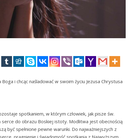
a Boga i chcąc naśladować w swoim życiu Jezusa Chrystusa
zostaje spotkaniem, w którym człowiek, jak pisze św.
a serce do obrazu Boskiej istoty. Modlitwa jest obecnością
szą być spełnione pewne warunki. Do najważniejszych z
 serce, pragnienie i świadomość spotkania z Najwyższym,