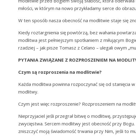
modlitwie przed Bogiem swoją słabość, która oderwała 
miłości, w którym na nowo przykładamy serce do obrazu 
W ten sposób nasza obecność na modlitwie staje się 
Kiedy roztargnienia się powtórzą, bez wahania powtar
modlitwa jest pełniejszym spotkaniem z miłującym Bogi
rzadziej – jak pisze Tomasz z Celano – ulegali owym „m
PYTANIA ZWIĄZANE Z ROZPROSZENIEM NA MODLIT
Czym są rozproszenia na modlitwie?
Każda modlitwa powinna rozpoczynać się od stanięcia w 
modlitwy.
Czym jest więc rozproszenie? Rozproszeniem na modlit
Nieprzyjaciel jeśli przegrał bitwę o modlitwę, przystępuje
zwycięstwa. Sercem modlitwy jest obecność przy Bogu.
zniszczyć moją świadomość trwania przy Nim, jeśli to 