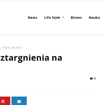
News
Life Style
Biznes
Nauka
LITWA
WIARA
ztargnienia na
0