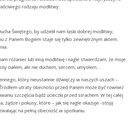
łaściwego rodzaju modlitwy.
ha Świętego, by udzielił nam łaski dobrej modlitwy,
iu z Panem Bogiem staje się tylko zewnętrznym aktem.
nia.
iam różaniec lub inną modlitwę i nagle stwierdzam, że moje
ecny ciałem, ale nie duchem, sercem, umysłem…
ennego, który nieustannie dźwięczy w naszych uszach –
. Źródłem utraty obecności przed Panem może być również
waniu szczęścia bądź ucieczki przed strachem. W tej całej
 żądze i pokusy, które – jak się nagle okazuje -stoją
walając na pełną obecność w spotkaniu.