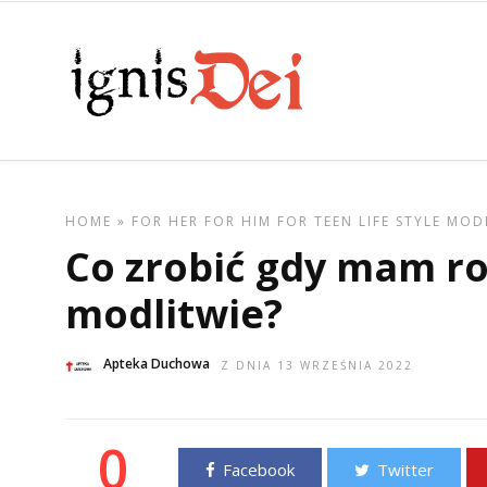
HOME
»
FOR HER
FOR HIM
FOR TEEN
LIFE STYLE
MOD
Co zrobić gdy mam ro
modlitwie?
Apteka Duchowa
Z DNIA 13 WRZEŚNIA 2022
0
Facebook
Twitter