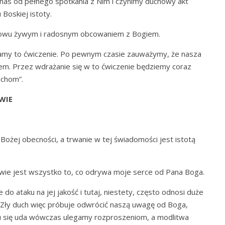
nas od pełnego spotkania z Nim i czynimy duchowy akt
Boskiej istoty.
znowu żywym i radosnym obcowaniem z Bogiem.
zamy to ćwiczenie. Po pewnym czasie zauważymy, że nasza
em. Przez wdrażanie się w to ćwiczenie będziemy coraz
uchom”.
WIE
Bożej obecności, a trwanie w tej świadomości jest istotą
wie jest wszystko to, co odrywa moje serce od Pana Boga.
 do ataku na jej jakość i tutaj, niestety, często odnosi duże
 Zły duch więc próbuje odwrócić naszą uwagę od Boga,
mu się uda wówczas ulegamy rozproszeniom, a modlitwa