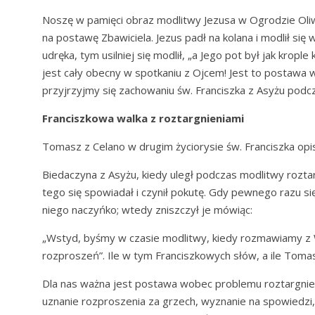
Noszę w pamięci obraz modlitwy Jezusa w Ogrodzie Oli
na postawę Zbawiciela. Jezus padł na kolana i modlił si
udręka, tym usilniej się modlił, „a Jego pot był jak kropl
jest cały obecny w spotkaniu z Ojcem! Jest to postawa 
przyjrzyjmy się zachowaniu św. Franciszka z Asyżu podc
Franciszkowa walka z roztargnieniami
Tomasz z Celano w drugim życiorysie św. Franciszka opis
Biedaczyna z Asyżu, kiedy uległ podczas modlitwy roztar
tego się spowiadał i czynił pokutę. Gdy pewnego razu si
niego naczyńko; wtedy zniszczył je mówiąc:
„Wstyd, byśmy w czasie modlitwy, kiedy rozmawiamy z 
rozproszeń”. Ile w tym Franciszkowych słów, a ile Tomas
Dla nas ważna jest postawa wobec problemu roztargnie
uznanie rozproszenia za grzech, wyznanie na spowiedzi,