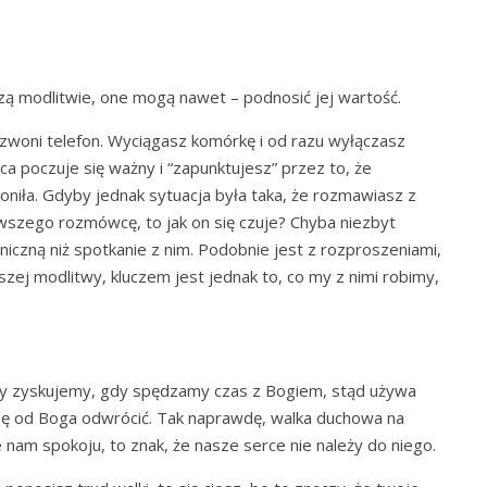
zą modlitwie, one mogą nawet – podnosić jej wartość.
dzwoni telefon. Wyciągasz komórkę i od razu wyłączasz
 poczuje się ważny i “zapunktujesz” przez to, że
niła. Gdyby jednak sytuacja była taka, że rozmawiasz z
erwszego rozmówcę, to jak on się czuje? Chyba niezbyt
iczną niż spotkanie z nim. Podobnie jest z rozproszeniami,
zej modlitwy, kluczem jest jednak to, co my z nimi robimy,
le my zyskujemy, gdy spędzamy czas z Bogiem, stąd używa
ę od Boga odwrócić. Tak naprawdę, walka duchowa na
e nam spokoju, to znak, że nasze serce nie należy do niego.