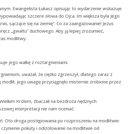
wnym. Ewangelista Łukasz opisując to wydarzenie wskazuje
ę wypowiadając szczere słowa do Ojca. Im większa była Jego
e krwi, sączące się na ziemię”. Co za zaangażowanie! Jezus
wręcz „gwałtu” duchowego. Aby ją lepiej zrozumieć,
zas modlitwy.
uje jego walkę z roztargnieniami.
gnieniom, uważał, że ciężko zgrzeszył, dlatego zaraz z
ę modlił, jego uwagę przyciągnęło misternie zrobione przez
Wielkim Królem, zbaczali na bezdroża nędznych
zowej interpretacji nie nam oceniać.
ń. Oto droga postępowania po rozproszeniu na modlitwie:
 czynienie pokuty i odizolowanie na modlitwie od