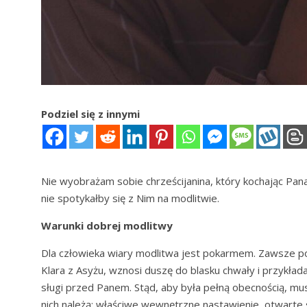
Podziel się z innymi
Nie wyobrażam sobie chrześcijanina, który kochając Pan
nie spotykałby się z Nim na modlitwie.
Warunki dobrej modlitwy
Dla człowieka wiary modlitwa jest pokarmem. Zawsze po
Klara z Asyżu, wznosi duszę do blasku chwały i przykład
sługi przed Panem. Stąd, aby była pełną obecnością, mu
nich należą: właściwe wewnętrzne nastawienie, otwarte