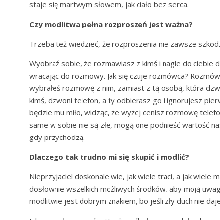
staje się martwym słowem, jak ciało bez serca.
Czy modlitwa pełna rozproszeń jest ważna?
Trzeba też wiedzieć, że rozproszenia nie zawsze szkod
Wyobraź sobie, że rozmawiasz z kimś i nagle do ciebie 
wracając do rozmowy. Jak się czuje rozmówca? Rozmówca
wybrałeś rozmowę z nim, zamiast z tą osobą, która dzwo
kimś, dzwoni telefon, a ty odbierasz go i ignorujesz pi
będzie mu miło, widząc, że wyżej cenisz rozmowę telefon
same w sobie nie są złe, mogą one podnieść wartość nas
gdy przychodzą.
Dlaczego tak trudno mi się skupić i modlić?
Nieprzyjaciel doskonale wie, jak wiele traci, a jak wie
dosłownie wszelkich możliwych środków, aby moją uwag
modlitwie jest dobrym znakiem, bo jeśli zły duch nie daj