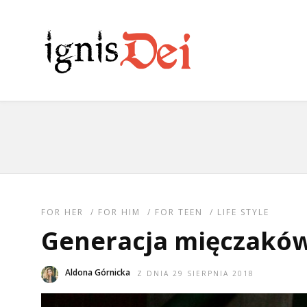
FOR HER
/
FOR HIM
/
FOR TEEN
/
LIFE STYLE
Generacja mięczakó
Aldona Górnicka
Z DNIA 29 SIERPNIA 2018