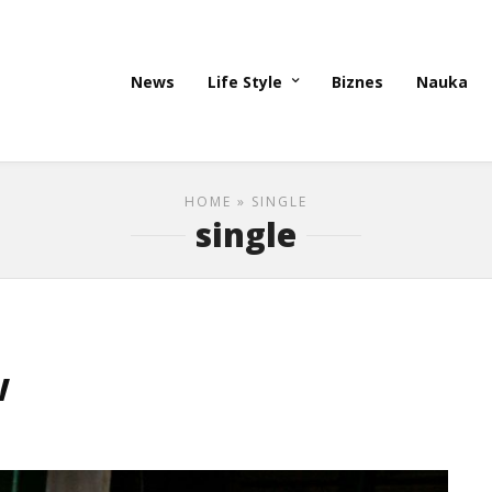
News
Life Style
Biznes
Nauka
HOME
» SINGLE
single
w