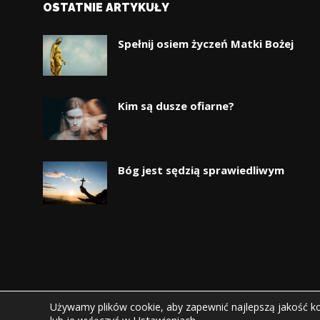
OSTATNIE ARTYKUŁY
Spełnij osiem życzeń Matki Bożej
Kim są dusze ofiarne?
Bóg jest sędzią sprawiedliwym
Używamy plików cookie, aby zapewnić najlepszą jakość kor
© Copyright
Górnicki Invest sp. z o.o.