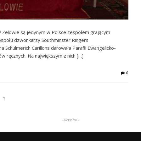
w Zelowie są jedynym w Polsce zespołem grającym
espołu dzwonkarzy Southminster Ringers
a Schulmerich Carillons darowała Parafii Ewangelicko-
w ręcznych. Na największym z nich […]
0
1
- Reklama -