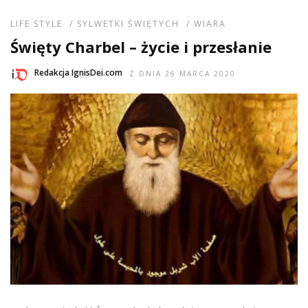
LIFE STYLE
/
SYLWETKI ŚWIĘTYCH
/
WIARA
Święty Charbel – życie i przesłanie
Redakcja IgnisDei.com
Z DNIA 26 MARCA 2020