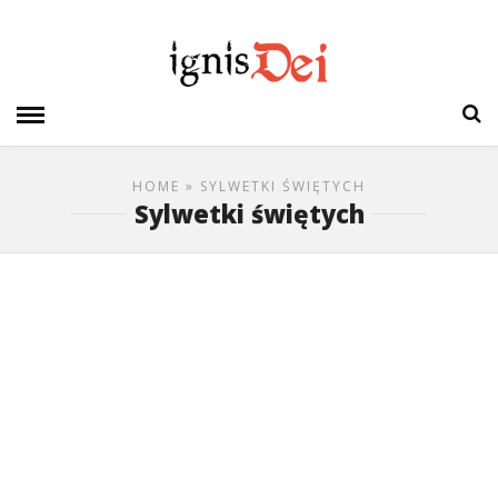
HOME
» SYLWETKI ŚWIĘTYCH
Sylwetki świętych