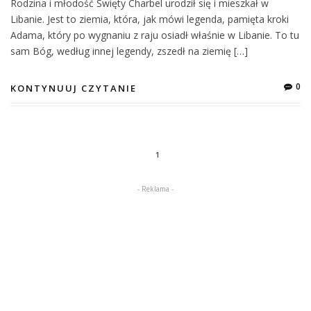
Rodzina i młodość Święty Charbel urodził się i mieszkał w
Libanie. Jest to ziemia, która, jak mówi legenda, pamięta kroki
Adama, który po wygnaniu z raju osiadł właśnie w Libanie. To tu
sam Bóg, według innej legendy, zszedł na ziemię […]
0
KONTYNUUJ CZYTANIE
1
- Reklama -