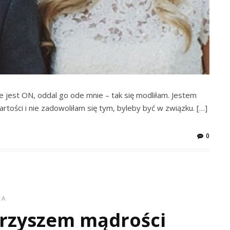
nie jest ON, oddal go ode mnie – tak się modliłam. Jestem
artości i nie zadowoliłam się tym, byleby być w związku. […]
0
RA
arzyszem mądrości