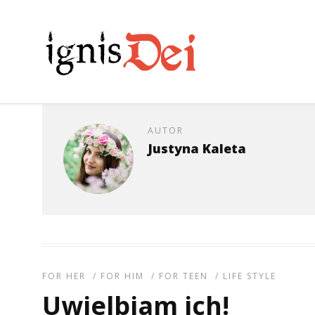
AUTOR
Justyna Kaleta
FOR HER
/
FOR HIM
/
FOR TEEN
/
LIFE STYLE
Uwielbiam ich!