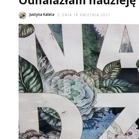
Odnalazłam nadzieję 
Justyna Kaleta
Z DNIA 18 KWIETNIA 2021