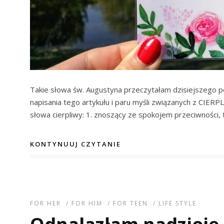
Takie słowa św. Augustyna przeczytałam dzisiejszego p
napisania tego artykułu i paru myśli związanych z CIERP
słowa cierpliwy: 1. znoszący ze spokojem przeciwności, t
KONTYNUUJ CZYTANIE
FOR HER
/
FOR HIM
/
FOR TEEN
/
LIFE STYLE