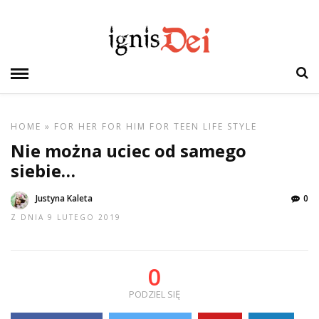
HOME
»
FOR HER
FOR HIM
FOR TEEN
LIFE STYLE
Nie można uciec od samego
siebie…
Justyna Kaleta
0
Z DNIA 9 LUTEGO 2019
0
PODZIEL SIĘ