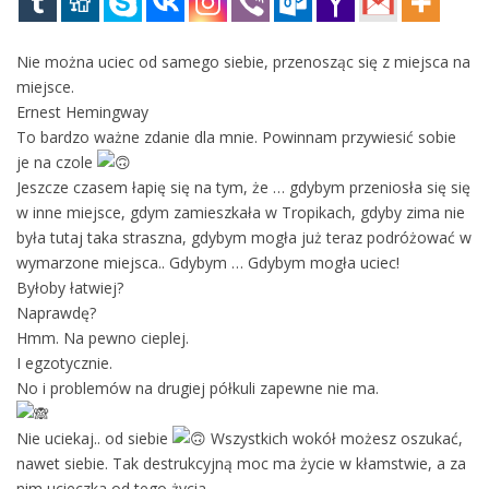
Nie można uciec od samego siebie, przenosząc się z miejsca na
miejsce.
Ernest Hemingway
To bardzo ważne zdanie dla mnie. Powinnam przywiesić sobie
je na czole
Jeszcze czasem łapię się na tym, że … gdybym przeniosła się się
w inne miejsce, gdym zamieszkała w Tropikach, gdyby zima nie
była tutaj taka straszna, gdybym mogła już teraz podróżować w
wymarzone miejsca.. Gdybym … Gdybym mogła uciec!
Byłoby łatwiej?
Naprawdę?
Hmm. Na pewno cieplej.
I egzotycznie.
No i problemów na drugiej półkuli zapewne nie ma.
Nie uciekaj.. od siebie
Wszystkich wokół możesz oszukać,
nawet siebie. Tak destrukcyjną moc ma życie w kłamstwie, a za
nim ucieczka od tego życia.