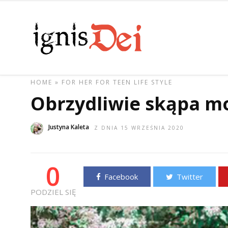
HOME
»
FOR HER
FOR TEEN
LIFE STYLE
Obrzydliwie skąpa m
Justyna Kaleta
Z DNIA 15 WRZEŚNIA 2020
0
Facebook
Twitter
PODZIEL SIĘ