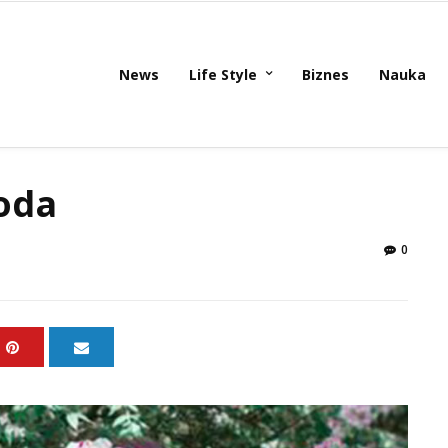
News
Life Style
Biznes
Nauka
oda
0