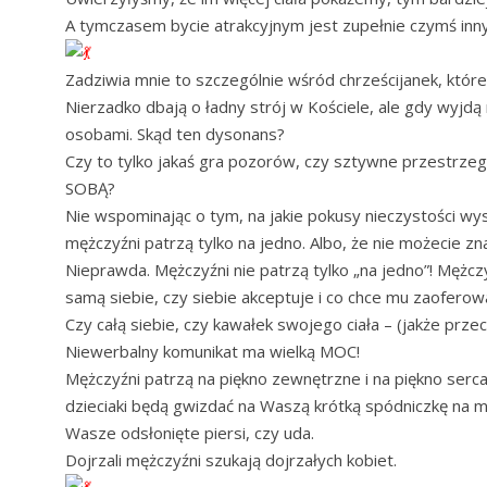
A tymczasem bycie atrakcyjnym jest zupełnie czymś inn
Zadziwia mnie to szczególnie wśród chrześcijanek, któr
Nierzadko dbają o ładny strój w Kościele, ale gdy wyjdą 
osobami. Skąd ten dysonans?
Czy to tylko jakaś gra pozorów, czy sztywne przestrze
SOBĄ?
Nie wspominając o tym, na jakie pokusy nieczystości w
mężczyźni patrzą tylko na jedno. Albo, że nie możecie z
Nieprawda. Mężczyźni nie patrzą tylko „na jedno”! Mężczy
samą siebie, czy siebie akceptuje i co chce mu zaoferow
Czy całą siebie, czy kawałek swojego ciała – (jakże przec
Niewerbalny komunikat ma wielką MOC!
Mężczyźni patrzą na piękno zewnętrzne i na piękno serca 
dzieciaki będą gwizdać na Waszą krótką spódniczkę na mie
Wasze odsłonięte piersi, czy uda.
Dojrzali mężczyźni szukają dojrzałych kobiet.