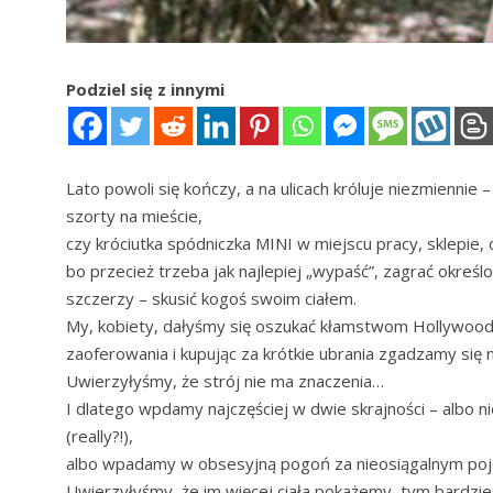
Podziel się z innymi
Lato powoli się kończy, a na ulicach króluje niezmiennie
szorty na mieście,
czy króciutka spódniczka MINI w miejscu pracy, sklepie, 
bo przecież trzeba jak najlepiej „wypaść”, zagrać okreś
szczerzy – skusić kogoś swoim ciałem.
My, kobiety, dałyśmy się oszukać kłamstwom Hollywood.
zaoferowania i kupując za krótkie ubrania zgadzamy się
Uwierzyłyśmy, że strój nie ma znaczenia…
I dlatego wpdamy najczęściej w dwie skrajności – albo ni
(really?!),
albo wpadamy w obsesyjną pogoń za nieosiągalnym poję
Uwierzyłyśmy, że im więcej ciała pokażemy, tym bardzie