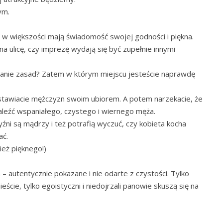
ym.
e w większości mają świadomość swojej godności i piękna.
na ulicę, czy imprezę wydają się być zupełnie innymi
ganie zasad? Zatem w którym miejscu jesteście naprawdę
ystawiacie mężczyzn swoim ubiorem. A potem narzekacie, że
naleźć wspaniałego, czystego i wiernego męża.
źni są mądrzy i też potrafią wyczuć, czy kobieta kocha
ać.
ież pięknego!)
– autentycznie pokazane i nie odarte z czystości. Tylko
ście, tylko egoistyczni i niedojrzali panowie skuszą się na