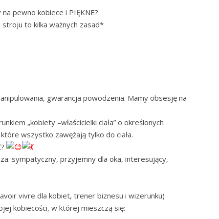
zy na pewno kobiece i PIĘKNE?
 stroju to kilka ważnych zasad*
, manipulowania, gwarancja powodzenia. Mamy obsesję na
runkiem „kobiety –właścicielki ciała” o określonych
tóre wszystko zawężają tylko do ciała.
ć?
za: sympatyczny, przyjemny dla oka, interesujący,
voir vivre dla kobiet, trener biznesu i wizerunku)
jej kobiecości, w której mieszczą się: