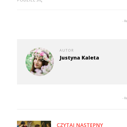
- R
AUTOR
Justyna Kaleta
- R
CZYTAJ NASTĘPNY