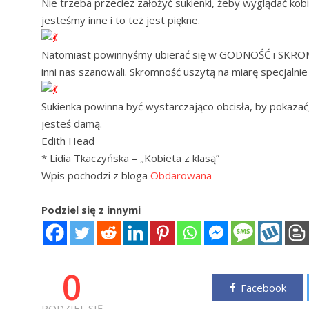
Nie trzeba przecież założyć sukienki, żeby wyglądać kobie
jesteśmy inne i to też jest piękne.
Natomiast powinnyśmy ubierać się w GODNOŚĆ i SKROMNO
inni nas szanowali. Skromność uszytą na miarę specjalnie
Sukienka powinna być wystarczająco obcisła, by pokazać,
jesteś damą.
Edith Head
* Lidia Tkaczyńska – „Kobieta z klasą”
Wpis pochodzi z bloga
Obdarowana
Podziel się z innymi
0
Facebook
PODZIEL SIĘ