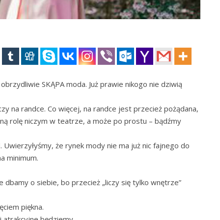
 – obrzydliwie SKĄPA moda. Już prawie nikogo nie dziwią
czy na randce. Co więcej, na randce jest przecież pożądana,
loną rolę niczym w teatrze, a może po prostu – bądźmy
 Uwierzyłyśmy, że rynek mody nie ma już nic fajnego do
 na minimum.
e dbamy o siebie, bo przecież „liczy się tylko wnętrze”
ciem piękna.
j atrakcyjne będziemy.