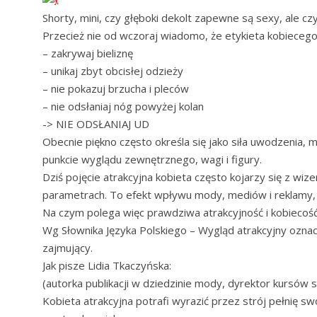
Shorty, mini, czy głęboki dekolt zapewne są sexy, ale c
Przecież nie od wczoraj wiadomo, że etykieta kobiecego
– zakrywaj bieliznę
– unikaj zbyt obcisłej odzieży
– nie pokazuj brzucha i pleców
– nie odsłaniaj nóg powyżej kolan
-> NIE ODSŁANIAJ UD
Obecnie piękno często określa się jako siła uwodzenia
punkcie wyglądu zewnętrznego, wagi i figury.
Dziś pojęcie atrakcyjna kobieta często kojarzy się z wize
parametrach. To efekt wpływu mody, mediów i reklamy, k
Na czym polega więc prawdziwa atrakcyjność i kobiecoś
Wg Słownika Języka Polskiego – Wygląd atrakcyjny oznac
zajmujący.
Jak pisze Lidia Tkaczyńska:
(autorka publikacji w dziedzinie mody, dyrektor kursów sa
Kobieta atrakcyjna potrafi wyrazić przez strój pełnię swo