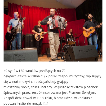
40 synów i 30 wnuków jeżdżących na 70
oślętach (także 40i30na70) – polski zespół muzyczny, wpisujący
się w nurt muzyki chrześcijańskiej, grający
mieszankę rocka, folku i ballady. Większość tekstów piosenek
śpiewanych przez zespół inspirowana jest Pismem Świętym.
Zespół debiutował w 1999 roku, biorąc udział w konkursie
podczas festiwalu muzyki […]