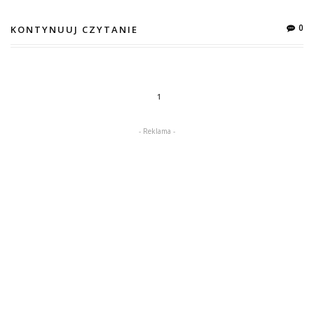
0
KONTYNUUJ CZYTANIE
1
- Reklama -