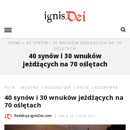
HOME
» 40 SYNÓW I 30 WNUKÓW JEŻDŻĄCYCH NA 70
OŚLĘTACH
40 synów i 30 wnuków
jeżdżących na 70 oślętach
FOLK
/
MUZYKA
/
REGGAE/SKA
/
ROCK
/
ROZRYWKA
40 synów i 30 wnuków jeżdżących na
70 oślętach
Redakcja IgnisDei.com
Z DNIA 20 LIPCA 2017