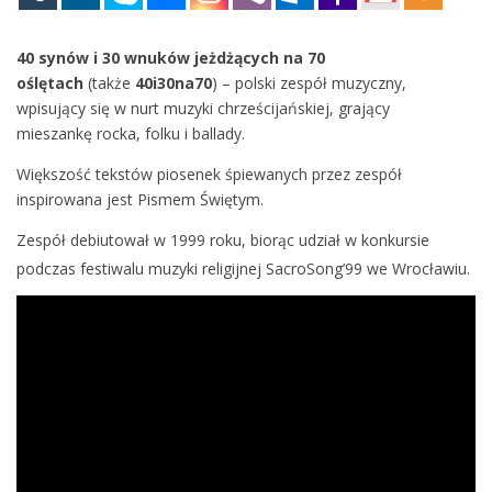
40 synów i 30 wnuków jeżdżących na 70
oślętach
(także
40i30na70
) – polski zespół muzyczny,
wpisujący się w nurt muzyki chrześcijańskiej, grający
mieszankę rocka, folku i ballady.
Większość tekstów piosenek śpiewanych przez zespół
inspirowana jest Pismem Świętym.
Zespół debiutował w 1999 roku, biorąc udział w konkursie
podczas festiwalu muzyki religijnej SacroSong’99 we Wrocławiu.