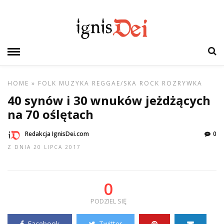
HOME
»
FOLK
MUZYKA
REGGAE/SKA
ROCK
ROZRYWKA
40 synów i 30 wnuków jeżdżących
na 70 oślętach
Redakcja IgnisDei.com
0
Z DNIA 20 LIPCA 2017
0
PODZIEL SIĘ
Facebook
Twitter