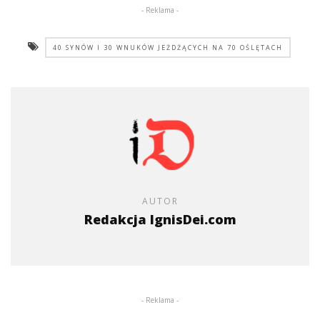
- Reklama -
40 SYNÓW I 30 WNUKÓW JEŻDŻĄCYCH NA 70 OŚLĘTACH
AUTOR
Redakcja IgnisDei.com
- Reklama -