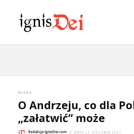
WIARA
O Andrzeju, co dla Po
„załatwić” może
Redakcja IgnisDei.com
Z DNIA 27 STYCZNIA 2021