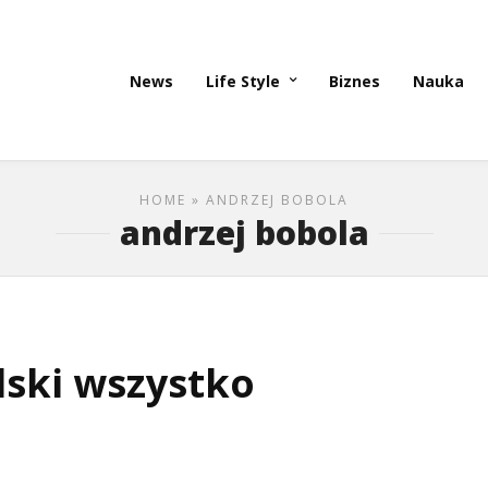
News
Life Style
Biznes
Nauka
HOME
» ANDRZEJ BOBOLA
andrzej bobola
lski wszystko