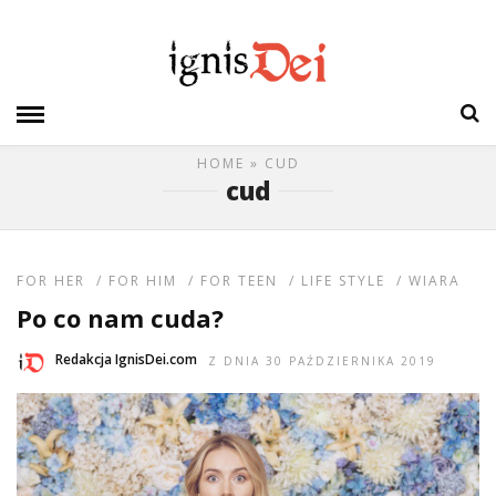
HOME
» CUD
cud
FOR HER
/
FOR HIM
/
FOR TEEN
/
LIFE STYLE
/
WIARA
Po co nam cuda?
Redakcja IgnisDei.com
Z DNIA 30 PAŹDZIERNIKA 2019