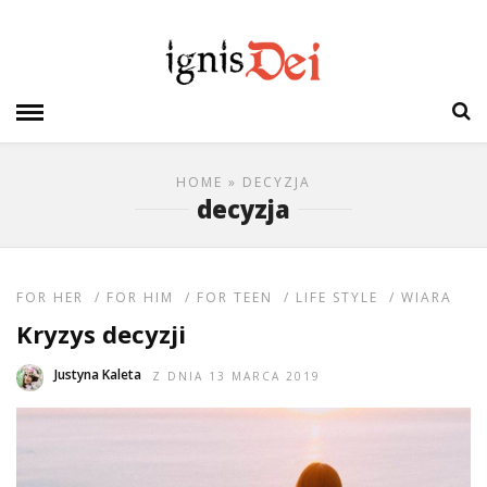
HOME
» DECYZJA
decyzja
FOR HER
/
FOR HIM
/
FOR TEEN
/
LIFE STYLE
/
WIARA
Kryzys decyzji
Justyna Kaleta
Z DNIA 13 MARCA 2019