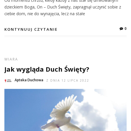
Od momentu chrztu, kiedy każdy z nas stał się umiłowanym
dzieckiem Boga, On – Duch Święty, zapragnął uczynić sobie z
ciebie dom, nie do wynajęcia, lecz na stałe
0
KONTYNUUJ CZYTANIE
WIARA
Jak wygląda Duch Święty?
Apteka Duchowa
Z DNIA 12 LIPCA 2022