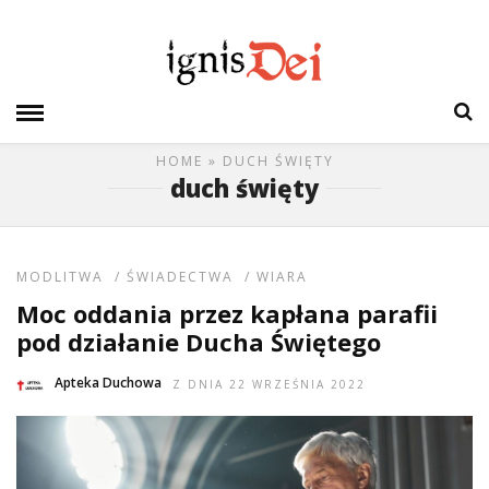
HOME
» DUCH ŚWIĘTY
duch święty
MODLITWA
/
ŚWIADECTWA
/
WIARA
Moc oddania przez kapłana parafii
pod działanie Ducha Świętego
Apteka Duchowa
Z DNIA 22 WRZEŚNIA 2022