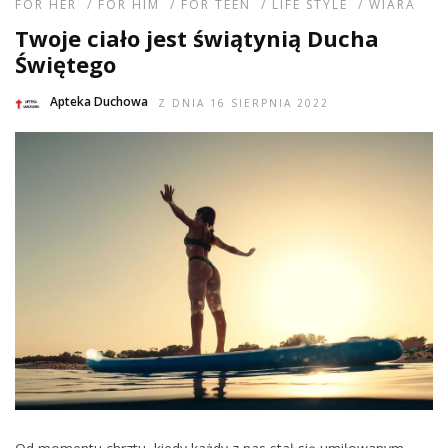
FOR HER
/
FOR HIM
/
FOR TEEN
/
LIFE STYLE
/
WIARA
Twoje ciało jest świątynią Ducha
Świętego
Apteka Duchowa
Z DNIA 16 SIERPNIA 2022