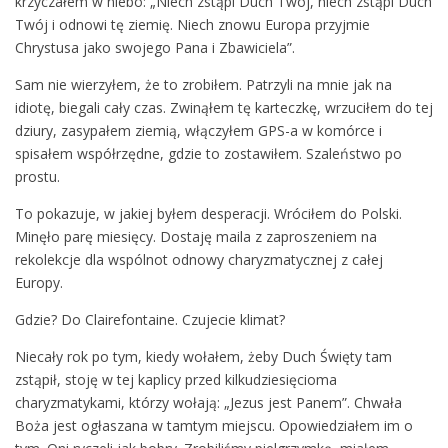
krzyczałem w niebo: „Niech zstąpi Duch Twój, niech zstąpi Duch
Twój i odnowi tę ziemię. Niech znowu Europa przyjmie
Chrystusa jako swojego Pana i Zbawiciela”.
Sam nie wierzyłem, że to zrobiłem. Patrzyli na mnie jak na
idiotę, biegali cały czas. Zwinąłem tę karteczkę, wrzuciłem do tej
dziury, zasypałem ziemią, włączyłem GPS-a w komórce i
spisałem współrzędne, gdzie to zostawiłem. Szaleństwo po
prostu.
To pokazuje, w jakiej byłem desperacji. Wróciłem do Polski.
Minęło parę miesięcy. Dostaję maila z zaproszeniem na
rekolekcje dla wspólnot odnowy charyzmatycznej z całej
Europy.
Gdzie? Do Clairefontaine. Czujecie klimat?
Niecały rok po tym, kiedy wołałem, żeby Duch Święty tam
zstąpił, stoję w tej kaplicy przed kilkudziesięcioma
charyzmatykami, którzy wołają: „Jezus jest Panem”. Chwała
Boża jest ogłaszana w tamtym miejscu. Opowiedziałem im o