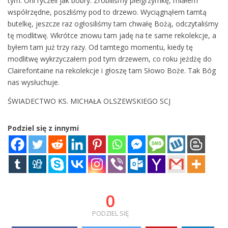
tym. Oni ryczeli jak bobry. Zrobiliśmy pielgrzymkę, miałem
współrzędne, poszliśmy pod to drzewo. Wyciągnąłem tamtą
butelkę, jeszcze raz ogłosiliśmy tam chwałę Bożą, odczytaliśmy
tę modlitwę. Wkrótce znowu tam jadę na te same rekolekcje, a
byłem tam już trzy razy. Od tamtego momentu, kiedy tę
modlitwę wykrzyczałem pod tym drzewem, co roku jeżdżę do
Clairefontaine na rekolekcje i głoszę tam Słowo Boże. Tak Bóg
nas wysłuchuje.
ŚWIADECTWO KS. MICHAŁA OLSZEWSKIEGO SCJ
Podziel się z innymi
0
PODZIEL SIĘ