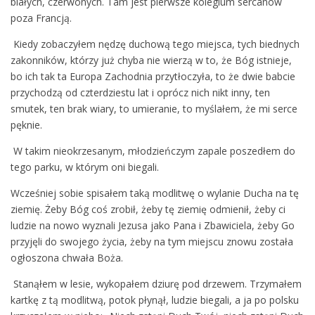
białych, czerwonych. Tam jest pierwsze kolegium sercanów
poza Francją.
Kiedy zobaczyłem nędzę duchową tego miejsca, tych biednych
zakonników, którzy już chyba nie wierzą w to, że Bóg istnieje,
bo ich tak ta Europa Zachodnia przytłoczyła, to że dwie babcie
przychodzą od czterdziestu lat i oprócz nich nikt inny, ten
smutek, ten brak wiary, to umieranie, to myślałem, że mi serce
pęknie.
W takim nieokrzesanym, młodzieńczym zapale poszedłem do
tego parku, w którym oni biegali.
Wcześniej sobie spisałem taką modlitwę o wylanie Ducha na tę
ziemię. Żeby Bóg coś zrobił, żeby tę ziemię odmienił, żeby ci
ludzie na nowo wyznali Jezusa jako Pana i Zbawiciela, żeby Go
przyjęli do swojego życia, żeby na tym miejscu znowu została
ogłoszona chwała Boża.
Stanąłem w lesie, wykopałem dziurę pod drzewem. Trzymałem
kartkę z tą modlitwą, potok płynął, ludzie biegali, a ja po polsku