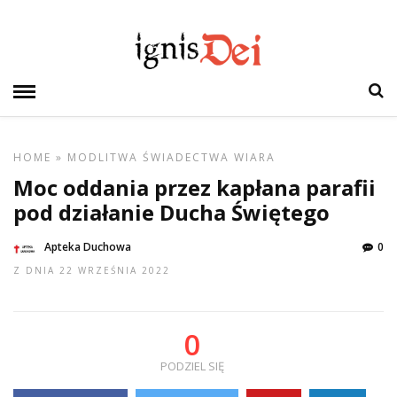
HOME
»
MODLITWA
ŚWIADECTWA
WIARA
Moc oddania przez kapłana parafii
pod działanie Ducha Świętego
Apteka Duchowa
0
Z DNIA 22 WRZEŚNIA 2022
0
PODZIEL SIĘ