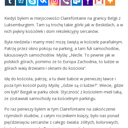
Kiedyś byłem w miejscowości Clairefontaine na granicy Belgii z
Luksemburgiem. Tam są trochę takie górki jak w Beskidach, a w
nich piękny kościółek i dom rekolekcyjny sercanów.
Była niedziela i mamy mieć mszę świętą w kościele parafialnym.
Patrzę przez okno pokoju na parking, a tam fuli samochodów,
luksusowych samochodów. Myślę: „Nieźle. To pewnie jak w
polskich górach, pomimo że to Europa Zachodnia, to ludzie w
górach walą drzwiami i oknami do kościoła”.
Idę do kościoła, patrzę, a tu dwie babcie w pierwszej ławce i
poza tym kościół pusty Myślę: „Gdzie są ci ludzie?”. Wiecie, gdzie
oni byli? Biegali w parku obok. Styczność z kościołem mieli taką,
że zostawiali samochody na kościelnym parkingu.
Po raz pierwszy byłem w tym Clairefontaine na zakończenie
rzymskich studiów, z całym rocznikiem księży, było nas ponad
pięćdziesięciu sercanów z całego świata: żółtych, kolorowych,