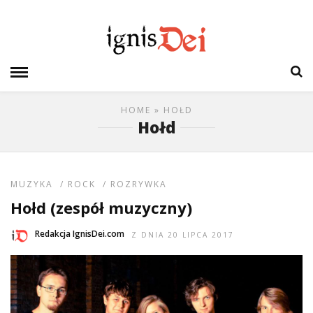
HOME
» HOŁD
Hołd
MUZYKA
/
ROCK
/
ROZRYWKA
Hołd (zespół muzyczny)
Redakcja IgnisDei.com
Z DNIA 20 LIPCA 2017