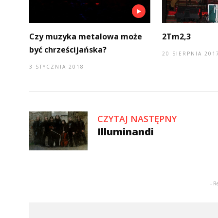
Czy muzyka metalowa może
2Tm2,3
być chrześcijańska?
20 SIERPNIA 201
3 STYCZNIA 2018
CZYTAJ NASTĘPNY
Illuminandi
- R