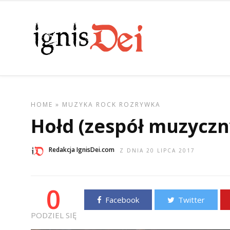
HOME
»
MUZYKA
ROCK
ROZRYWKA
Hołd (zespół muzyczn
Redakcja IgnisDei.com
Z DNIA 20 LIPCA 2017
0
Facebook
Twitter
PODZIEL SIĘ