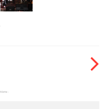
7
eklama -