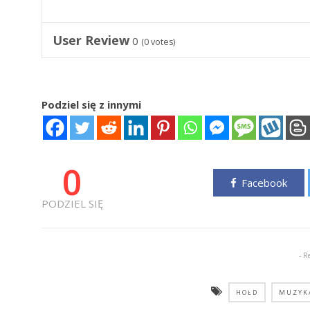
User Review
0
(
0
votes)
Podziel się z innymi
0
Facebook
PODZIEL SIĘ
- R
HOŁD
MUZYK