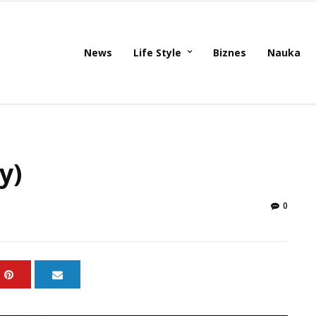
News
Life Style
Biznes
Nauka
y)
0