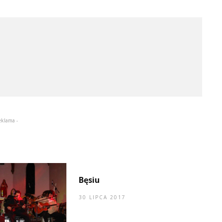
eklama -
Bęsiu
30 LIPCA 2017