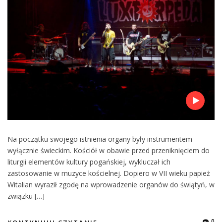
Na początku swojego istnienia organy były instrumentem
wyłącznie świeckim. Kościół w obawie przed przeniknięciem do
liturgii elementów kultury pogańskiej, wykluczał ich
zastosowanie w muzyce kościelnej. Dopiero w VII wieku papież
Witalian wyraził zgodę na wprowadzenie organów do świątyń, w
związku […]
0