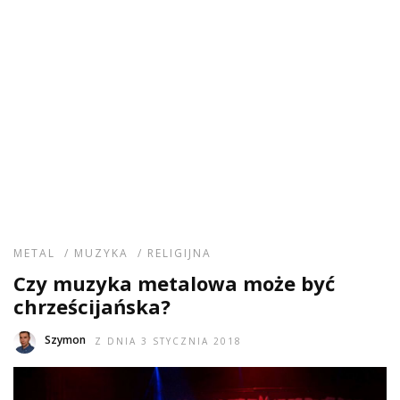
METAL
/
MUZYKA
/
RELIGIJNA
Czy muzyka metalowa może być
chrześcijańska?
Szymon
Z DNIA 3 STYCZNIA 2018