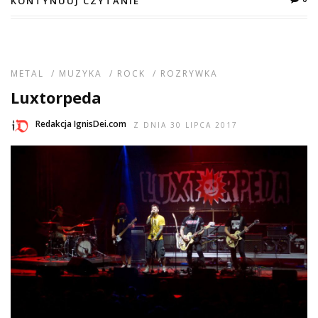
KONTYNUUJ CZYTANIE
METAL
/
MUZYKA
/
ROCK
/
ROZRYWKA
Luxtorpeda
Redakcja IgnisDei.com
Z DNIA 30 LIPCA 2017