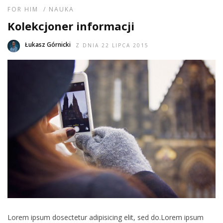
FOR HIM
/
NAUKA
Kolekcjoner informacji
Łukasz Górnicki
Z DNIA 22 LIPCA 2015
Lorem ipsum dosectetur adipisicing elit, sed do.Lorem ipsum