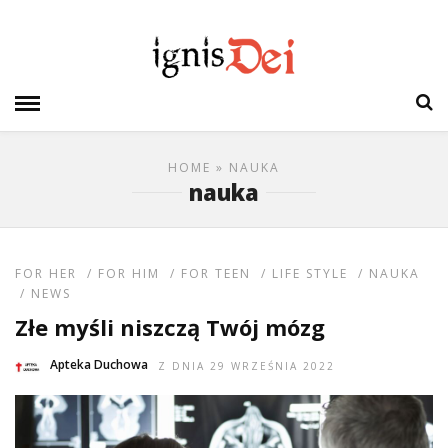
HOME
» NAUKA
nauka
FOR HER
/
FOR HIM
/
FOR TEEN
/
LIFE STYLE
/
NAUKA
/
NEWS
Złe myśli niszczą Twój mózg
Apteka Duchowa
Z DNIA 29 WRZEŚNIA 2022