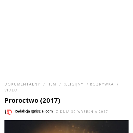
DOKUMENTALNY
/
FILM
/
RELIGIJNY
/
ROZRYWKA
/
VIDEO
Proroctwo (2017)
Redakcja IgnisDei.com
Z DNIA 30 WRZEŚNIA 2017