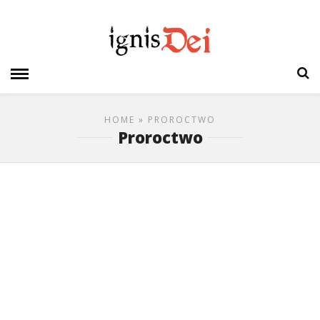
HOME
» PROROCTWO
Proroctwo