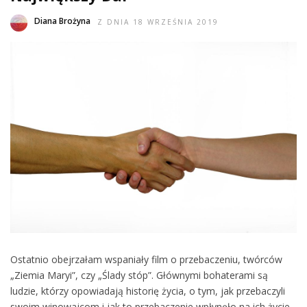
Diana Brożyna
Z DNIA 18 WRZEŚNIA 2019
Ostatnio obejrzałam wspaniały film o przebaczeniu, twórców
„Ziemia Maryi”, czy „Ślady stóp”. Głównymi bohaterami są
ludzie, którzy opowiadają historię życia, o tym, jak przebaczyli
swoim winowajcom i jak to przebaczenie wpłynęło na ich życie.