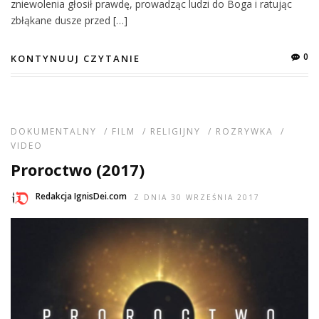
zniewolenia głosił prawdę, prowadząc ludzi do Boga i ratując
zbłąkane dusze przed […]
0
KONTYNUUJ CZYTANIE
DOKUMENTALNY
/
FILM
/
RELIGIJNY
/
ROZRYWKA
/
VIDEO
Proroctwo (2017)
Redakcja IgnisDei.com
Z DNIA 30 WRZEŚNIA 2017