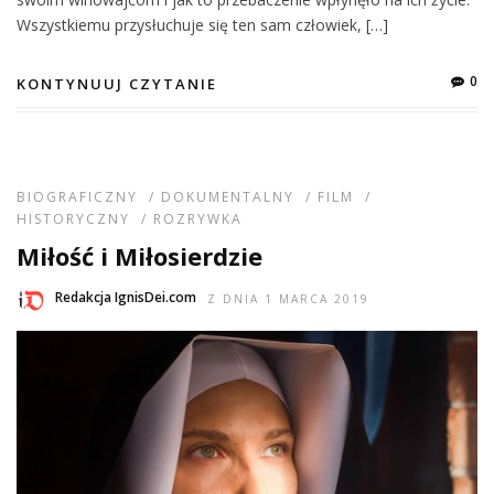
Wszystkiemu przysłuchuje się ten sam człowiek, […]
0
KONTYNUUJ CZYTANIE
BIOGRAFICZNY
/
DOKUMENTALNY
/
FILM
/
HISTORYCZNY
/
ROZRYWKA
Miłość i Miłosierdzie
Redakcja IgnisDei.com
Z DNIA 1 MARCA 2019