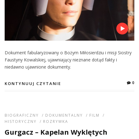
Dokument fabularyzowany o Bożym Miłosierdziu i misji Siostry
Faustyny Kowalskiej, ujawniający nieznane dotąd fakty i
niedawno ujawnione dokumenty.
0
KONTYNUUJ CZYTANIE
BIOGRAFICZNY
/
DOKUMENTALNY
/
FILM
/
HISTORYCZNY
/
ROZRYWKA
Gurgacz – Kapelan Wyklętych