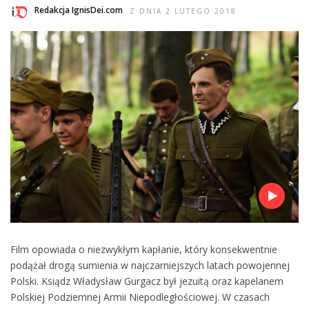
Redakcja IgnisDei.com
Z DNIA 2 LUTEGO 2018
Film opowiada o niezwykłym kapłanie, który konsekwentnie
podążał drogą sumienia w najczarniejszych latach powojennej
Polski. Ksiądz Władysław Gurgacz był jezuitą oraz kapelanem
Polskiej Podziemnej Armii Niepodległościowej. W czasach