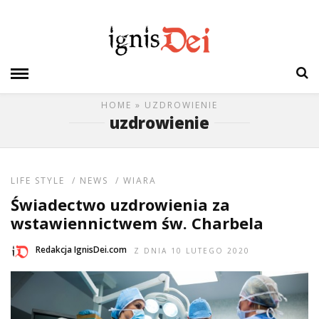
HOME
» UZDROWIENIE
uzdrowienie
LIFE STYLE
/
NEWS
/
WIARA
Świadectwo uzdrowienia za
wstawiennictwem św. Charbela
Redakcja IgnisDei.com
Z DNIA 10 LUTEGO 2020