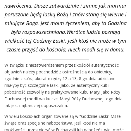
nawrócenia. Dusze zatwardziałe i zimne jak marmur
poruszone będą łaską Bożą i znów staną się wierne i
miłujące Boga. Jest moim życzeniem, aby ta Godzina
była rozpowszechniona.Wkrótce ludzie poznają
wielkość tej Godziny Łaski. Jeśli ktoś nie może w tym
czasie przyjść do kościoła, niech modli się w domu.
W związku z niezatwierdzeniem przez kościół autentyczności
objawień należy podchodzić z ostrożnością do obietnicy,
zgodnie z którą akurat między 12 a 13, 8 grudnia udzielane
miałyby być szczególne łaski. Jako, że autentyczny kult i
pobożność zezwoliły na praktykowanie kultu Maryi jako Róży
Duchownej modlitwa ku czci Maryi Róży Duchownej tego dnia
jak jest najbardziej dopuszczalna.
W wielu kościołach organizowane są w “Godzinie Łaski” Msze
święte oraz specjalne nabożeństwa. Jeśli ktoś nie ma
możliwości uczestniczyć w Eucharystii lub nabożeństwie, może