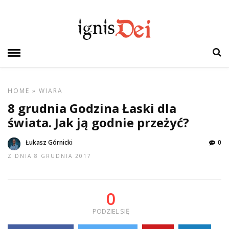
HOME
»
WIARA
8 grudnia Godzina Łaski dla
świata. Jak ją godnie przeżyć?
Łukasz Górnicki
0
Z DNIA 8 GRUDNIA 2017
0
PODZIEL SIĘ