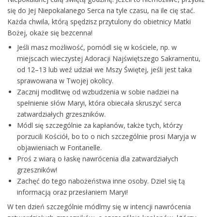
się do Jej Niepokalanego Serca na tyle czasu, na ile cię stać.
Każda chwila, którą spędzisz przytulony do obietnicy Matki
Bożej, okaże się bezcenna!
Jeśli masz możliwość, pomódl się w kościele, np. w
miejscach wieczystej Adoracji Najświętszego Sakramentu,
od 12–13 lub weź udział we Mszy Świętej, jeśli jest taka
sprawowana w Twojej okolicy.
Zacznij modlitwę od wzbudzenia w sobie nadziei na
spełnienie słów Maryi, która obiecała skruszyć serca
zatwardziałych grzeszników.
Módl się szczególnie za kapłanów, także tych, którzy
porzucili Kościół, bo to o nich szczególnie prosi Maryja w
objawieniach w Fontanelle.
Proś z wiarą o łaskę nawrócenia dla zatwardziałych
grzeszników!
Zachęć do tego nabożeństwa inne osoby. Dziel się tą
informacją oraz przesłaniem Maryi!
W ten dzień szczególnie módlmy się w intencji nawrócenia