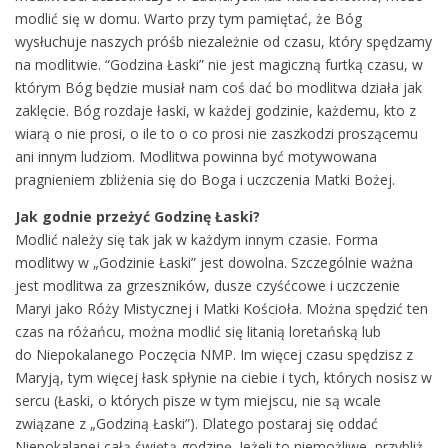
modlić się w domu. Warto przy tym pamiętać, że Bóg
wysłuchuje naszych próśb niezależnie od czasu, który spędzamy
na modlitwie. “Godzina Łaski” nie jest magiczną furtką czasu, w
którym Bóg będzie musiał nam coś dać bo modlitwa działa jak
zaklęcie. Bóg rozdaje łaski, w każdej godzinie, każdemu, kto z
wiarą o nie prosi, o ile to o co prosi nie zaszkodzi proszącemu
ani innym ludziom. Modlitwa powinna być motywowana
pragnieniem zbliżenia się do Boga i uczczenia Matki Bożej.
Jak godnie przeżyć Godzinę Łaski?
Modlić należy się tak jak w każdym innym czasie. Forma
modlitwy w „Godzinie Łaski” jest dowolna. Szczególnie ważna
jest modlitwa za grzeszników, dusze czyśćcowe i uczczenie
Maryi jako Róży Mistycznej i Matki Kościoła. Można spędzić ten
czas na różańcu, można modlić się litanią loretańską lub
do Niepokalanego Poczęcia NMP. Im więcej czasu spędzisz z
Maryją, tym więcej łask spłynie na ciebie i tych, których nosisz w
sercu (Łaski, o których pisze w tym miejscu, nie są wcale
związane z „Godziną Łaski”). Dlatego postaraj się oddać
Niepokalanej całą świętą godzinę. Jeżeli to niemożliwe, przybliż