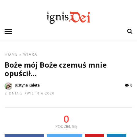
HOME
»
WIARA
Boże mój Boże czemuś mnie
opuścił…
Justyna Kaleta
0
Z DNIA 5 KWIETNIA 2020
0
PODZIEL SIĘ