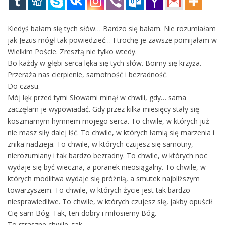
Kiedyś bałam się tych słów… Bardzo się bałam. Nie rozumiałam
jak Jezus mógł tak powiedzieć… I trochę je zawsze pomijałam w
Wielkim Poście. Zresztą nie tylko wtedy.
Bo każdy w głębi serca lęka się tych słów. Boimy się krzyża.
Przeraża nas cierpienie, samotność i bezradność.
Do czasu.
Mój lęk przed tymi Słowami minął w chwili, gdy… sama
zaczęłam je wypowiadać. Gdy przez kilka miesięcy stały się
koszmarnym hymnem mojego serca. To chwile, w których już
nie masz siły dalej iść. To chwile, w których łamią się marzenia i
znika nadzieja. To chwile, w których czujesz się samotny,
nierozumiany i tak bardzo bezradny. To chwile, w których noc
wydaje się być wieczna, a poranek nieosiągalny. To chwile, w
których modlitwa wydaje się próżnią, a smutek najbliższym
towarzyszem. To chwile, w których życie jest tak bardzo
niesprawiedliwe. To chwile, w których czujesz się, jakby opuścił
Cię sam Bóg. Tak, ten dobry i miłosierny Bóg.
To straszne chwile, tak.