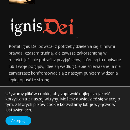
...
Portal Ignis Dei powstał z potrzeby dzielenia się z innymi
prawdą, czasem trudną, ale zawsze zakorzenioną w
miłości. Jeśli nie potrafisz przyjąć słów, które są tu napisane
lub Twoje poglądy, idee są według Ciebie znieważane, a nie
zamierzasz konfrontować się z naszym punktem widzenia
lepiej opuść tę stronę.
Używamy plików cookie, aby zapewnić najlepszą jakość
korzystania z naszej witryny. Możesz dowiedzieć się więcej o
tym, z których plików cookie korzystamy lub je wyłączyć w
Ustawieniach
.
Home
O Nas
Regulamin Serwisu
Reklama
Kontakt
Akceptuj
© Copyright
Górnicki Invest sp. z o.o.