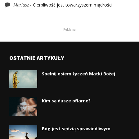
Mariusz
-
Cierpliwość jest towarzyszem mądrości
- Reklama -
OSTATNIE ARTYKUŁY
Spełnij osiem życzeń Matki Bożej
Kim są dusze ofiarne?
Bóg jest sędzią sprawiedliwym