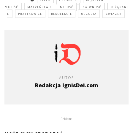
CIAŁO
CZŁOWIEK
DOJRZAŁA
MIŁOŚĆ
MAŁŻEŃSTWO
MIŁOŚĆ
NAIWNOŚĆ
POŻĄDANI
E
PRZYTKOWICE
REKOLEKCJE
UCZUCIA
ZWIĄZEK
AUTOR
Redakcja IgnisDei.com
- Reklama -