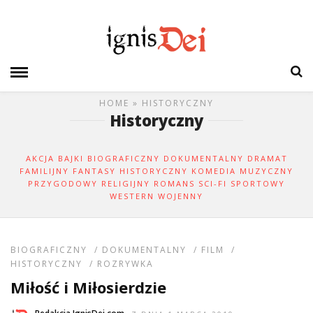
HOME
» HISTORYCZNY
Historyczny
AKCJA
BAJKI
BIOGRAFICZNY
DOKUMENTALNY
DRAMAT
FAMILIJNY
FANTASY
HISTORYCZNY
KOMEDIA
MUZYCZNY
PRZYGODOWY
RELIGIJNY
ROMANS
SCI-FI
SPORTOWY
WESTERN
WOJENNY
BIOGRAFICZNY
/
DOKUMENTALNY
/
FILM
/
HISTORYCZNY
/
ROZRYWKA
Miłość i Miłosierdzie