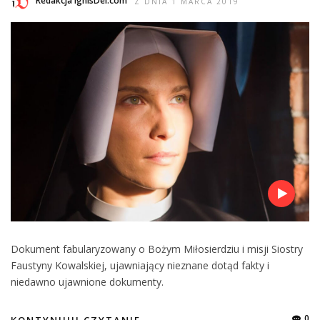
Redakcja IgnisDei.com
Z DNIA 1 MARCA 2019
Dokument fabularyzowany o Bożym Miłosierdziu i misji Siostry
Faustyny Kowalskiej, ujawniający nieznane dotąd fakty i
niedawno ujawnione dokumenty.
0
KONTYNUUJ CZYTANIE