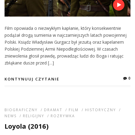
Film opowiada o niezwykłym kapłanie, który konsekwentnie
podążał drogą sumienia w najczarniejszych latach powojennej
Polski. Ksiądz Władysław Gurgacz był jezuitą oraz kapelanem
Polskiej Podziemnej Armii Niepodległościowej. W czasach
zniewolenia głosił prawdę, prowadząc ludzi do Boga i ratując
zbłąkane dusze przed […]
0
KONTYNUUJ CZYTANIE
BIOGRAFICZNY
/
DRAMAT
/
FILM
/
HISTORYCZNY
/
NEWS
/
RELIGIJNY
/
ROZRYWKA
Loyola (2016)