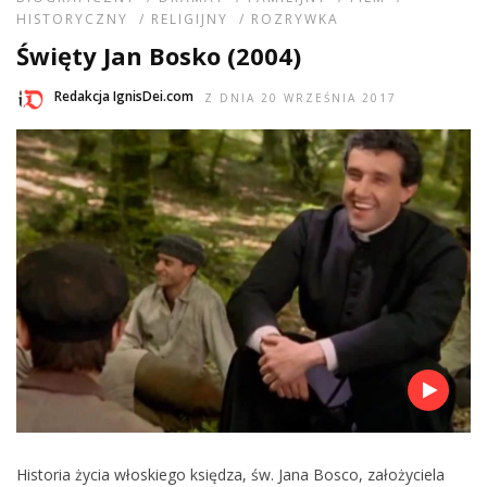
HISTORYCZNY
/
RELIGIJNY
/
ROZRYWKA
Święty Jan Bosko (2004)
Redakcja IgnisDei.com
Z DNIA 20 WRZEŚNIA 2017
Historia życia włoskiego księdza, św. Jana Bosco, założyciela