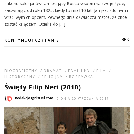
zakonu salezjanów. Umierający Bosco wspomina swoje życie,
zaczynając od roku 1825, kiedy to miał 10 lat. Jan jest zdolnym i
wrażliwym chłopcem. Pewnego dnia oświadcza matce, że chce
zostać księdzem. Ucieka do […]
0
KONTYNUUJ CZYTANIE
BIOGRAFICZNY
/
DRAMAT
/
FAMILIJNY
/
FILM
/
HISTORYCZNY
/
RELIGIJNY
/
ROZRYWKA
Święty Filip Neri (2010)
Redakcja IgnisDei.com
Z DNIA 20 WRZEŚNIA 2017