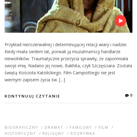
Przykład nierozerwalnej i determinującej relacji wiary i nadziei.
Kiedy miała siedem lat, porwali ją muzułmańscy handlarze
niewolników. Traumatyczne przeżycia sprawiły, że zapomniała
swoje imię. Nadano jej nowe, Bakhita, czyli Szczęściara. Została
świętą Kościoła Katolickiego. Film Campiottiego nie jest
wiernym zapisem życia św. […]
0
KONTYNUUJ CZYTANIE
BIOGRAFICZNY
/
DRAMAT
/
FAMILIJNY
/
FILM
/
HISTORYCZNY
/
RELIGIJNY
/
ROZRYWKA