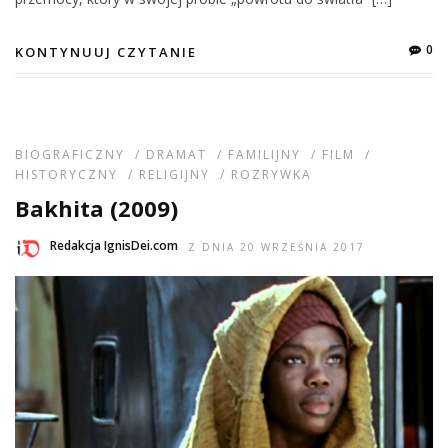
0
KONTYNUUJ CZYTANIE
BIOGRAFICZNY
/
DRAMAT
/
FAMILIJNY
/
FILM
/
HISTORYCZNY
/
RELIGIJNY
/
ROZRYWKA
Bakhita (2009)
Redakcja IgnisDei.com
Z DNIA 20 WRZEŚNIA 2017