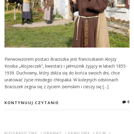
Pierwowzorem postaci Braciszka jest franciszkanin Alojzy
Kosiba „Alojzeczek”, kwestarz i jałmużnik żyjący w latach 1855-
1939. Duchowny, który zbliża się do końca swoich dni, chce
uratować życie młodego chłopaka. W kolejnych odsłonach
Braciszek żegna się z życiem ziemskim i cieszy się […]
0
KONTYNUUJ CZYTANIE
BIOGRAFICZNY
/
DRAMAT
/
FAMILIJNY
/
FILM
/