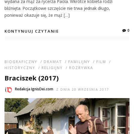
wydana za mąż za rycerza Paola. Wkrótce kobieta rodzi
bliźnięta. Początkowe szczęście nie trwa jednak długo,
ponieważ okazuje się, że mąż […]
0
KONTYNUUJ CZYTANIE
BIOGRAFICZNY
/
DRAMAT
/
FAMILIJNY
/
FILM
/
HISTORYCZNY
/
RELIGIJNY
/
ROZRYWKA
Braciszek (2017)
Redakcja IgnisDei.com
Z DNIA 20 WRZEŚNIA 2017