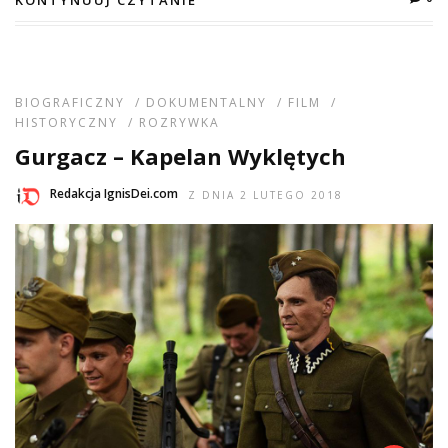
BIOGRAFICZNY
/
DOKUMENTALNY
/
FILM
/
HISTORYCZNY
/
ROZRYWKA
Gurgacz – Kapelan Wyklętych
Redakcja IgnisDei.com
Z DNIA 2 LUTEGO 2018