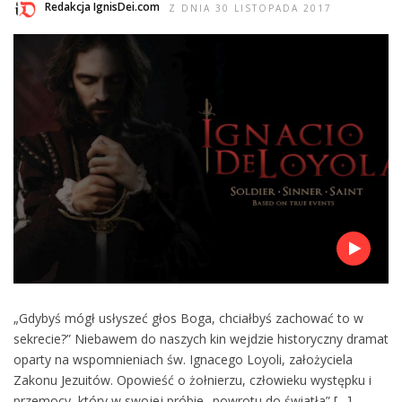
Redakcja IgnisDei.com
Z DNIA 30 LISTOPADA 2017
„Gdybyś mógł usłyszeć głos Boga, chciałbyś zachować to w
sekrecie?” Niebawem do naszych kin wejdzie historyczny dramat
oparty na wspomnieniach św. Ignacego Loyoli, założyciela
Zakonu Jezuitów. Opowieść o żołnierzu, człowieku występku i
przemocy, który w swojej próbie „powrotu do światła” […]