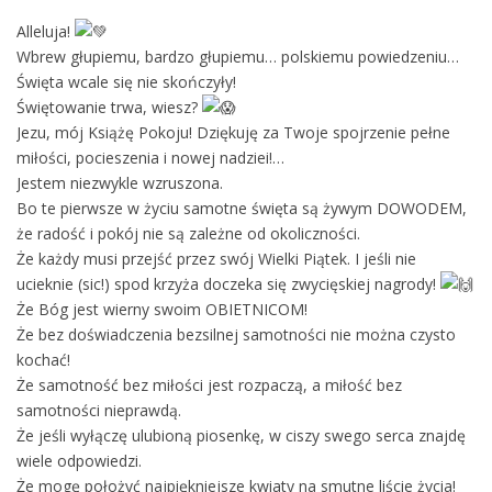
Alleluja!
Wbrew głupiemu, bardzo głupiemu… polskiemu powiedzeniu…
Święta wcale się nie skończyły!
Świętowanie trwa, wiesz?
Jezu, mój Książę Pokoju! Dziękuję za Twoje spojrzenie pełne
miłości, pocieszenia i nowej nadziei!…
Jestem niezwykle wzruszona.
Bo te pierwsze w życiu samotne święta są żywym DOWODEM,
że radość i pokój nie są zależne od okoliczności.
Że każdy musi przejść przez swój Wielki Piątek. I jeśli nie
ucieknie (sic!) spod krzyża doczeka się zwycięskiej nagrody!
Że Bóg jest wierny swoim OBIETNICOM!
Że bez doświadczenia bezsilnej samotności nie można czysto
kochać!
Że samotność bez miłości jest rozpaczą, a miłość bez
samotności nieprawdą.
Że jeśli wyłączę ulubioną piosenkę, w ciszy swego serca znajdę
wiele odpowiedzi.
Że mogę położyć najpiękniejsze kwiaty na smutne liście życia!