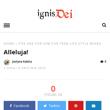
HOME
»
FOR HER
FOR HIM
FOR TEEN
LIFE STYLE
WIARA
Alleluja!
Justyna Kaleta
0
Z DNIA 14 KWIETNIA 2020
0
PODZIEL SIĘ
Facebook
Twitter