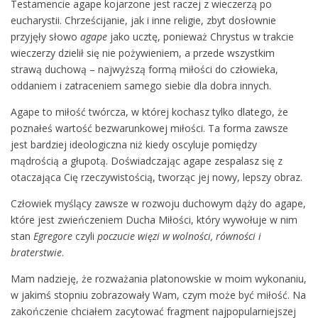
Testamencie agape kojarzone jest raczej z wieczerzą po
eucharystii. Chrześcijanie, jak i inne religie, zbyt dosłownie
przyjęły słowo
agape
jako ucztę, ponieważ Chrystus w trakcie
wieczerzy dzielił się nie pożywieniem, a przede wszystkim
strawą duchową – najwyższą formą miłości do człowieka,
oddaniem i zatraceniem samego siebie dla dobra innych.
Agape to miłość twórcza, w której kochasz tylko dlatego, że
poznałeś wartość bezwarunkowej miłości. Ta forma zawsze
jest bardziej ideologiczna niż kiedy oscyluje pomiędzy
mądrością a głupotą. Doświadczając agape zespalasz się z
otaczająca Cię rzeczywistością, tworząc jej nowy, lepszy obraz.
Człowiek myślący zawsze w rozwoju duchowym dąży do agape,
które jest zwieńczeniem Ducha Miłości, który wywołuje w nim
stan
Egregore
czyli
poczucie więzi w wolności, równości i
braterstwie
.
Mam nadzieję, że rozważania platonowskie w moim wykonaniu,
w jakimś stopniu zobrazowały Wam, czym może być miłość. Na
zakończenie chciałem zacytować fragment najpopularniejszej