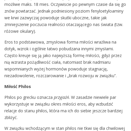
możliwe maks. 18 mies. Oczywiscie po pewnym czasie da się go
znów powtarzać. Jednak podniesiony poziom fenyloetyloaminy
we krwi zazwyczaj powoduje skutki uboczne, takie jak
zmniejszenie poczucia realności otaczającego nas świata (tzw.
różowe okulary).
Eros to podstawowa, zmysłowa forma miłości wrażliwa na
dotyk, wzrok i ogólnie łatwo pobudzana innymi zmysłami.
Często kreuje się ją jako najwyższą formę miłości, gdyż przez
nią wzrasta pożądliwość ciała, natomiast brak nadmiaru
wspomnianych wyżej hormonów powoduje stagnację,
niezadowolenie, rozczarowanie i „brak rozwoju w związku”.
Miłość Philos
Philos po grecku oznacza
przyjaźń
. W zasadzie niewiele par
wykorzystuje w związku okres miłości eros, aby wzbudzić
relacje do stanu philos, która ma ich do siebie jeszcze bardziej
zbliżyć.
W związku wchodzącym w stan philos nie tkwi się dla chwilowej