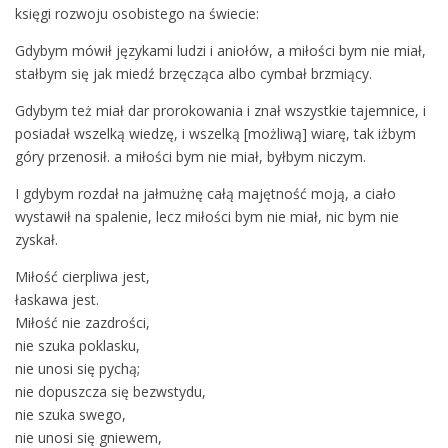
księgi rozwoju osobistego na świecie:
Gdybym mówił językami ludzi i aniołów, a miłości bym nie miał,
stałbym się jak miedź brzęcząca albo cymbał brzmiący.
Gdybym też miał dar prorokowania i znał wszystkie tajemnice, i
posiadał wszelką wiedzę, i wszelką [możliwą] wiarę, tak iżbym
góry przenosił. a miłości bym nie miał, byłbym niczym.
I gdybym rozdał na jałmużnę całą majętność moją, a ciało
wystawił na spalenie, lecz miłości bym nie miał, nic bym nie
zyskał.
Miłość cierpliwa jest,
łaskawa jest.
Miłość nie zazdrości,
nie szuka poklasku,
nie unosi się pychą;
nie dopuszcza się bezwstydu,
nie szuka swego,
nie unosi się gniewem,