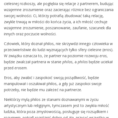
cielesnej rozkoszy, ale pogłębia się relacje z partnerem, budując
wzajemne zrozumienie oraz zacierając różnice bez ograniczania
swojej wolności. Ci, którzy potrafią zbudować taką relację,
zwykle trwają w miłości do końca życia, a ich miłość cechuje
wzajemne zrozumienie, poszanowanie, zaufanie, szacunek dla
innych oraz poczucie wolności.
Człowiek, który doznał philos, nie skrzywdzi innego człowieka w
przeciwieństwie do ludzi wyznających tylko sfery cielesne (eros).
W związku oznacza to, że partner na poziomie rozwoju
eros
,
będzie zwalczał partnera w stanie
philos
, a
philos
będzie uciekał
przed
erosem
.
Eros, aby zwabić i zaspokoić swoją pożądliwość, będzie
manipulował i oszukiwał philos, a gdy już zaspokoi swoje
potrzeby, nie będzie mu zależeć na partnerze.
Niektórzy mylą philos ze stanami doznawanymi w życiu
artystycznym lub religijnym, tymczasem jest to zwykła miłość
ludzka, która poza zmysłowością, posługuje się rozsądkiem i
rozumem, potrafi rozróżnić dobro od zła, przyjąć wszystko w