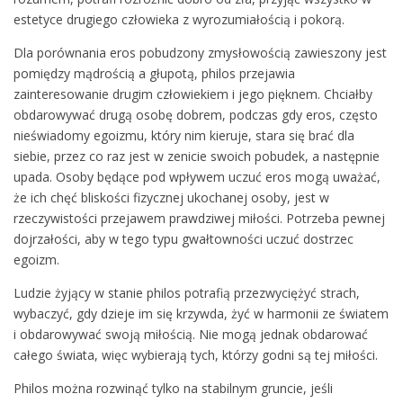
estetyce drugiego człowieka z wyrozumiałością i pokorą.
Dla porównania eros pobudzony zmysłowością zawieszony jest
pomiędzy mądrością a głupotą, philos przejawia
zainteresowanie drugim człowiekiem i jego pięknem. Chciałby
obdarowywać drugą osobę dobrem, podczas gdy eros, często
nieświadomy egoizmu, który nim kieruje, stara się brać dla
siebie, przez co raz jest w zenicie swoich pobudek, a następnie
upada. Osoby będące pod wpływem uczuć eros mogą uważać,
że ich chęć bliskości fizycznej ukochanej osoby, jest w
rzeczywistości przejawem prawdziwej miłości. Potrzeba pewnej
dojrzałości, aby w tego typu gwałtowności uczuć dostrzec
egoizm.
Ludzie żyjący w stanie philos potrafią przezwyciężyć strach,
wybaczyć, gdy dzieje im się krzywda, żyć w harmonii ze światem
i obdarowywać swoją miłością. Nie mogą jednak obdarować
całego świata, więc wybierają tych, którzy godni są tej miłości.
Philos można rozwinąć tylko na stabilnym gruncie, jeśli