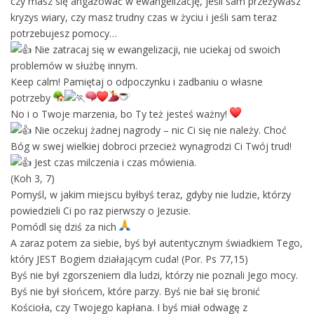
czy masz się angażować w ewangelizację, jeśli sam przeżywasz
kryzys wiary, czy masz trudny czas w życiu i jeśli sam teraz
potrzebujesz pomocy…
Nie zatracaj się w ewangelizacji, nie uciekaj od swoich
problemów w służbę innym.
Keep calm! Pamiętaj o odpoczynku i zadbaniu o własne
potrzeby
No i o Twoje marzenia, bo Ty też jesteś ważny!
Nie oczekuj żadnej nagrody – nic Ci się nie należy. Choć
Bóg w swej wielkiej dobroci przecież wynagrodzi Ci Twój trud!
Jest czas milczenia i czas mówienia.
(Koh 3, 7)
Pomyśl, w jakim miejscu byłbyś teraz, gdyby nie ludzie, którzy
powiedzieli Ci po raz pierwszy o Jezusie.
Pomódl się dziś za nich
A zaraz potem za siebie, byś był autentycznym świadkiem Tego,
który JEST Bogiem działającym cuda! (Por. Ps 77,15)
Byś nie był zgorszeniem dla ludzi, którzy nie poznali Jego mocy.
Byś nie był słońcem, które parzy. Byś nie bał się bronić
Kościoła, czy Twojego kapłana. I byś miał odwagę z