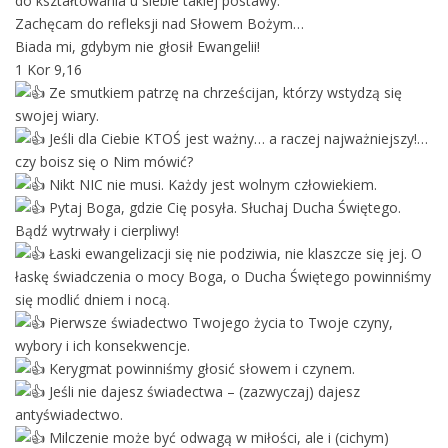
do kształtowania u siebie takiej postawy.
Zachęcam do refleksji nad Słowem Bożym…
Biada mi, gdybym nie głosił Ewangelii!
1 Kor 9,16
Ze smutkiem patrzę na chrześcijan, którzy wstydzą się
swojej wiary.
Jeśli dla Ciebie KTOŚ jest ważny… a raczej najważniejszy!…
czy boisz się o Nim mówić?
Nikt NIC nie musi. Każdy jest wolnym człowiekiem.
Pytaj Boga, gdzie Cię posyła. Słuchaj Ducha Świętego.
Bądź wytrwały i cierpliwy!
Łaski ewangelizacji się nie podziwia, nie klaszcze się jej. O
łaskę świadczenia o mocy Boga, o Ducha Świętego powinniśmy
się modlić dniem i nocą.
Pierwsze świadectwo Twojego życia to Twoje czyny,
wybory i ich konsekwencje.
Kerygmat powinniśmy głosić słowem i czynem.
Jeśli nie dajesz świadectwa – (zazwyczaj) dajesz
antyświadectwo.
Milczenie może być odwagą w miłości, ale i (cichym)