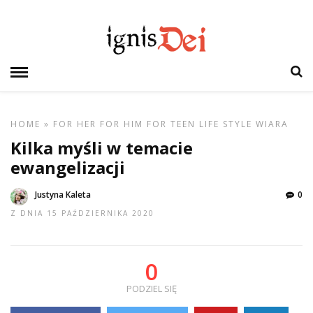
HOME
»
FOR HER
FOR HIM
FOR TEEN
LIFE STYLE
WIARA
Kilka myśli w temacie
ewangelizacji
Justyna Kaleta
0
Z DNIA 15 PAŹDZIERNIKA 2020
0
PODZIEL SIĘ