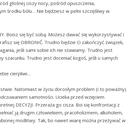
śród głośnej ciszy nocy, pośród opuszczenia,
m środku bólu… Nie będziesz w pełni szczęśliwy w
Y. Boisz się być sobą. Możesz dawać się wykorzystywać i
trafisz się OBRONIĆ. Trudno będzie Ci zakończyć związek,
ania, jeśli sami sobie ich nie stawiamy. Trudno jest
 szacunku. Trudno jest doceniać kogoś, jeśli u samych
ebie cierpliwi…
iństwie. Natomiast w życiu dorosłym problem (i to poważny)
odczuwaniem samotności. Ucieka przed wzięciem
retnej DECYZJI. Przeraża go cisza. Boi się konfrontacji z
ełniać ją drugim człowiekiem, pracoholizmem, alkoholem,
lubionej modlitwy. Tak, bo nawet wiarę można przeżywać w