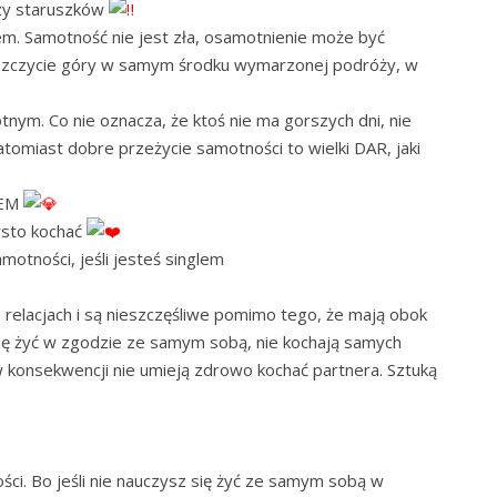
czy staruszków
em. Samotność nie jest zła, osamotnienie może być
szczycie góry w samym środku wymarzonej podróży, w
nym. Co nie oznacza, że ktoś nie ma gorszych dni, nie
 Natomiast dobre przeżycie samotności to wielki DAR, jaki
NEM
ysto kochać
otności, jeśli jesteś singlem
lacjach i są nieszczęśliwe pomimo tego, że mają obok
się żyć w zgodzie ze samym sobą, nie kochają samych
 w konsekwencji nie umieją zdrowo kochać partnera. Sztuką
ci. Bo jeśli nie nauczysz się żyć ze samym sobą w