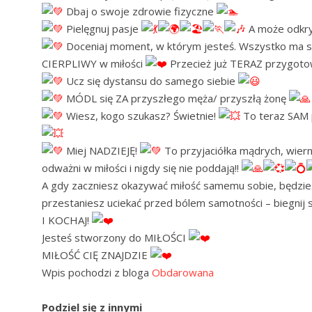
Dbaj o swoje zdrowie fizyczne
Pielęgnuj pasje
A może odkr
Doceniaj moment, w którym jesteś. Wszystko ma 
CIERPLIWY w miłości
Przecież już TERAZ przygotow
Ucz się dystansu do samego siebie
MÓDL się ZA przyszłego męża/ przyszłą żonę
Wiesz, kogo szukasz? Świetnie!
To teraz SAM p
Miej NADZIEJĘ!
To przyjaciółka mądrych, wierny
odważni w miłości i nigdy się nie poddają!!
A gdy zaczniesz okazywać miłość samemu sobie, będziesz
przestaniesz uciekać przed bólem samotności – biegni
I KOCHAJ!
Jesteś stworzony do MIŁOŚCI
MIŁOŚĆ CIĘ ZNAJDZIE
Wpis pochodzi z bloga
Obdarowana
Podziel się z innymi