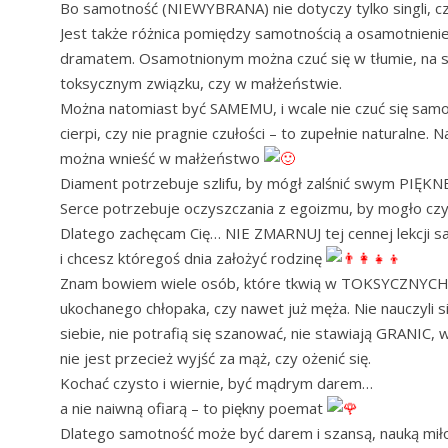
Bo samotność (NIEWYBRANA) nie dotyczy tylko singli, 
Jest także różnica pomiędzy samotnością a osamotnieni
dramatem. Osamotnionym można czuć się w tłumie, na 
toksycznym związku, czy w małżeństwie.
Można natomiast być SAMEMU, i wcale nie czuć się samot
cierpi, czy nie pragnie czułości – to zupełnie naturalne.
można wnieść w małżeństwo
Diament potrzebuje szlifu, by mógł zalśnić swym PIĘK
Serce potrzebuje oczyszczania z egoizmu, by mogło cz
Dlatego zachęcam Cię… NIE ZMARNUJ tej cennej lekcji sam
i chcesz któregoś dnia założyć rodzinę
Znam bowiem wiele osób, które tkwią w TOKSYCZNYCH re
ukochanego chłopaka, czy nawet już męża. Nie nauczyli 
siebie, nie potrafią się szanować, nie stawiają GRANIC,
nie jest przecież wyjść za mąż, czy ożenić się.
Kochać czysto i wiernie, być mądrym darem…
a nie naiwną ofiarą – to piękny poemat
Dlatego samotność może być darem i szansą, nauką miłoś