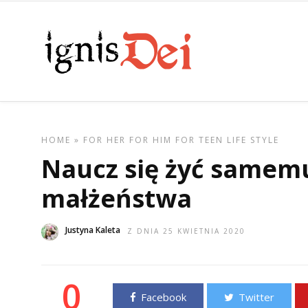
HOME
»
FOR HER
FOR HIM
FOR TEEN
LIFE STYLE
Naucz się żyć samemu
małżeństwa
Justyna Kaleta
Z DNIA 25 KWIETNIA 2020
0
Facebook
Twitter