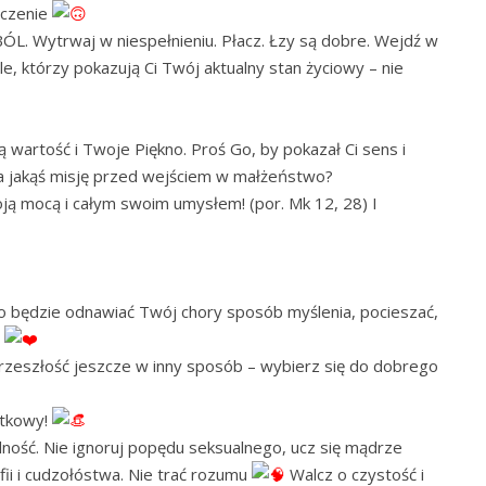
dczenie
ÓL. Wytrwaj w niespełnieniu. Płacz. Łzy są dobre. Wejdź w
ele, którzy pokazują Ci Twój aktualny stan życiowy – nie
 wartość i Twoje Piękno. Proś Go, by pokazał Ci sens i
a jakąś misję przed wejściem w małżeństwo?
ją mocą i całym swoim umysłem! (por. Mk 12, 28) I
o będzie odnawiać Twój chory sposób myślenia, pocieszać,
i
rzeszłość jeszcze w inny sposób – wybierz się do dobrego
ątkowy!
ość. Nie ignoruj popędu seksualnego, ucz się mądrze
ii i cudzołóstwa. Nie trać rozumu
Walcz o czystość i