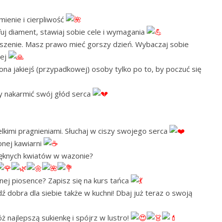
ienie i cierpliwość
uj diament, stawiaj sobie cele i wymagania
ieszenie. Masz prawo mieć gorszy dzień. Wybaczaj sobie
lej
iona jakiejś (przypadkowej) osoby tylko po to, by poczuć się
by nakarmić swój głód serca
elkimi pragnieniami. Słuchaj w ciszy swojego serca
onej kawiarni
ięknych kwiatów w wazonie?
ej piosence? Zapisz się na kurs tańca
 dobra dla siebie także w kuchni! Dbaj już teraz o swoją
ż najlepszą sukienkę i spójrz w lustro!