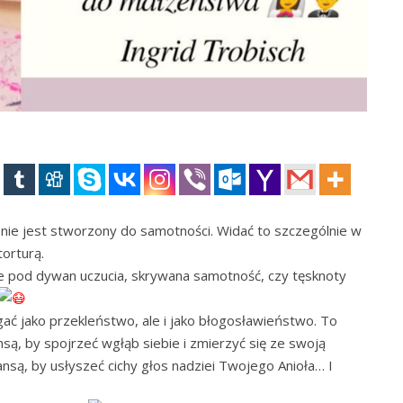
 nie jest stworzony do samotności. Widać to szczególnie w
torturą.
e pod dywan uczucia, skrywana samotność, czy tęsknoty
ć jako przekleństwo, ale i jako błogosławieństwo. To
nsą, by spojrzeć wgłąb siebie i zmierzyć się ze swoją
ą, by usłyszeć cichy głos nadziei Twojego Anioła… I