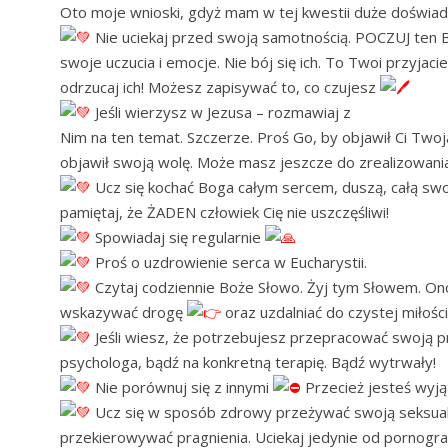
Oto moje wnioski, gdyż mam w tej kwestii duże doświa
Nie uciekaj przed swoją samotnością. POCZUJ ten B
swoje uczucia i emocje. Nie bój się ich. To Twoi przyjaci
odrzucaj ich! Możesz zapisywać to, co czujesz
Jeśli wierzysz w Jezusa – rozmawiaj z
Nim na ten temat. Szczerze. Proś Go, by objawił Ci Twoją
objawił swoją wolę. Może masz jeszcze do zrealizowani
Ucz się kochać Boga całym sercem, duszą, całą swo
pamiętaj, że ŻADEN człowiek Cię nie uszczęśliwi!
Spowiadaj się regularnie
Proś o uzdrowienie serca w Eucharystii.
Czytaj codziennie Boże Słowo. Żyj tym Słowem. On
wskazywać drogę
oraz uzdalniać do czystej miłośc
Jeśli wiesz, że potrzebujesz przepracować swoją p
psychologa, bądź na konkretną terapię. Bądź wytrwały!
Nie porównuj się z innymi
Przecież jesteś wyj
Ucz się w sposób zdrowy przeżywać swoją seksualn
przekierowywać pragnienia. Uciekaj jedynie od pornograf