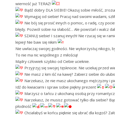
wierność już TERAZ!
Bądź dobry DLA SIEBIE! Okazuj sobie miłość, zrozum
Wymagaj od siebie! Pracuj nad swoimi wadami, szlif
Nie bój się prosić innych o pomoc, o radę, czy poc
błędy. Pozwól sobie na słabość… Ale powstań i walcz da
SZANUJ siebie! I szanuj innych! Nie rzucaj się w ram
lepiej! Nie baw się nikim
Nie uwłaczaj swojej godności. Nie wykorzystuj nikogo, 
To nie ma nic wspólnego z miłością!
Mądry człowiek szybko od Ciebie ucieknie.
Przyjrzyj się swojej tęsknocie. Nie uciekaj przed wi
Nie masz z kim iść na kawę? Zabierz siebie do ulubi
Narzekasz, że nie masz ukochanego mężczyzny i p
Idź do kwiaciarni i spraw sobie piękny prezent
Marzysz o tańcu z ukochaną osobą przy romantyczn
Narzekasz, że musisz gotować tylko dla siebie? Bądź
płodność
Chciałabyś w końcu pięknie się ubrać dla kogoś? Załó