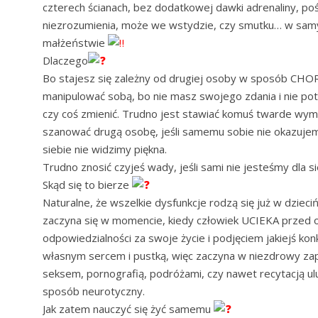
czterech ścianach, bez dodatkowej dawki adrenaliny, po
niezrozumienia, może we wstydzie, czy smutku… w samy
małżeństwie
Dlaczego
Bo stajesz się zależny od drugiej osoby w sposób CHOR
manipulować sobą, bo nie masz swojego zdania i nie po
czy coś zmienić. Trudno jest stawiać komuś twarde wymag
szanować drugą osobę, jeśli samemu sobie nie okazujemy
siebie nie widzimy piękna.
Trudno znosić czyjeś wady, jeśli sami nie jesteśmy dla si
Skąd się to bierze
Naturalne, że wszelkie dysfunkcje rodzą się już w dziec
zaczyna się w momencie, kiedy człowiek UCIEKA przed 
odpowiedzialności za swoje życie i podjęciem jakiejś konk
własnym sercem i pustką, więc zaczyna w niezdrowy zap
seksem, pornografią, podróżami, czy nawet recytacją u
sposób neurotyczny.
Jak zatem nauczyć się żyć samemu