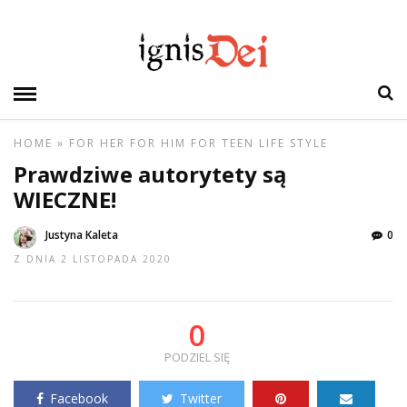
HOME
»
FOR HER
FOR HIM
FOR TEEN
LIFE STYLE
Prawdziwe autorytety są
WIECZNE!
Justyna Kaleta
0
Z DNIA 2 LISTOPADA 2020
0
PODZIEL SIĘ
Facebook
Twitter