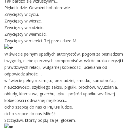
Tak bardzo się wzruszyłam…
Piękni ludzie. Odważni bohaterowie.
Zwycięzcy w życiu.
Zwycięzcy w wierze.
Zwycięzcy w rodzinie.
Zwycięzcy w wierności.
Zwycięzcy w miłości. Tej przez duże M.
W świecie pełnym upadłych autorytetów, pogoni za pieniądzem
i wygodą, niebezpiecznych kompromisów, wśród braku decyzji i
prawdziwych relacji, wulgarnej kobiecości, uciekania od
odpowiedzialności…
w świecie pełnym zamętu, beznadziei, smutku, samotności,
nieuczciwości, szybkiego seksu, pigułki, prochów, wyuzdania,
obłudy, kłamstwa, grzechu, lęku… pośród upadku wrażliwej
kobiecości i odważnej męskości…
cicho szepcą do nas ci PIĘKNI ludzie.
cicho szepce do nas Miłość.
Szczęśliwi, którzy pójdą za Jej głosem.