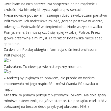
Uwielbiam na nich patrzeć. Na spojrzenia pełne mądrości i
czułości. Na historię ich życia zapisaną w sercach.
Niesamowicie podziwiam, szanuję i dużo zawdzięczam państwu
Półtawskim. Ich małżeńska miłość, gorąca postawa w wierze,
odwaga!… Wytrwałość w cierpieniach… Nade wszystko walka.
Pomyślałam, że muszą czuć się lepiej w takiej Polsce. Przez
głowę przemknęła mi myśl, że teraz dr Półtawska może spać
spokojnie.
Za dwa dni Polskę obiegła informacja o śmierci profesora
Półtawskiego.
Zadrżałam. To niewątpliwie historyczny moment.
– Andrzej był pięknym chłopakiem, ale przede wszystkim
imponowała mi jego mądrość – mówi Wanda Półtawska o
mężu.
Mieszkali w jednym pokoju z piętrowymi łóżkami. Na dole spały
młodsze dziewczynki, na górze starsze. Na początku mieli stół z
położonej na beczce deski przykrytej obrusem. Nikt z