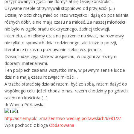
przyjmowanych gości nie domyślał się takiej konstrukcji.
Używane meble otrzymywali stopniowo od przyjaciół (…)
Dzisiaj młodzi chcą mieć od razu wszystko i dążą do posiadania
różnych dóbr, a nie mają czasu na miłość. Za naszej młodości
nie było w ogóle prądu elektrycznego, żadnej telewizji,
internetu, a mieliśmy czas na patrzenie na świat, na rozmowy
nie tylko o sprawach dnia codziennego, ale także o poezji,
literaturze i czas na poznawanie siebie wzajemnie.
Dzisiaj ludzie żyją stale w pośpiechu, w pogoni za różnymi
dobrami materialnymi.
Ten pośpiech zasłania wszystko inne, w pewnym sensie ludzie
dziś nie mają czasu rozwijać miłości…
A trzeba starać się działać razem, być ze sobą, razem dążyć do
wspólnego celu. Jeżeli chodzi o nas, razem chodzimy po górach,
razem do kościoła (…)
dr Wanda Półtawska
http://idziemy.pl/…/malzenstwo-wedlug-poltawskich/6981/2/
Wpis pochodzi z bloga
Obdarowana