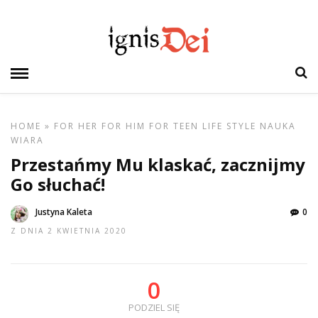
HOME
»
FOR HER
FOR HIM
FOR TEEN
LIFE STYLE
NAUKA
WIARA
Przestańmy Mu klaskać, zacznijmy
Go słuchać!
Justyna Kaleta
0
Z DNIA 2 KWIETNIA 2020
0
PODZIEL SIĘ